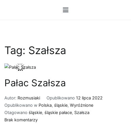
Przejdź
do
treści
Tag:
Szałsza
Pałac Szałsza
Autor:
Rozmusiaki
Opublikowano
12 lipca 2022
Opublikowano w
Polska
,
śląskie
,
Wyróżnione
Otagowano
śląskie
,
śląskie pałace
,
Szałsza
do
Brak komentarzy
Pałac