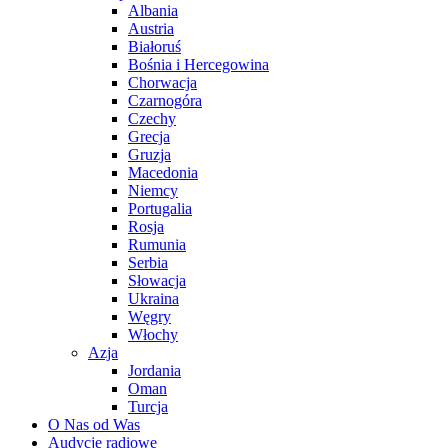
Albania
Austria
Białoruś
Bośnia i Hercegowina
Chorwacja
Czarnogóra
Czechy
Grecja
Gruzja
Macedonia
Niemcy
Portugalia
Rosja
Rumunia
Serbia
Słowacja
Ukraina
Węgry
Włochy
Azja
Jordania
Oman
Turcja
O Nas od Was
Audycje radiowe