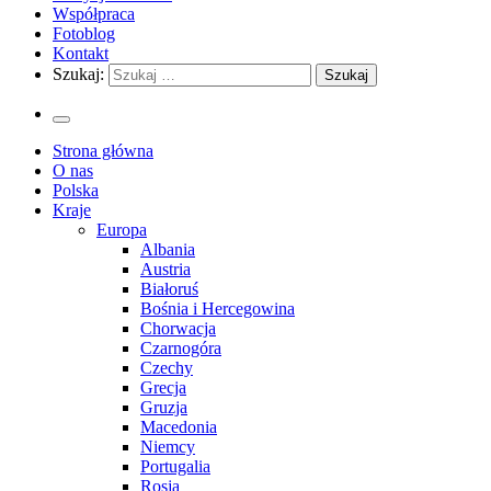
Współpraca
Fotoblog
Kontakt
Szukaj:
Strona główna
O nas
Polska
Kraje
Europa
Albania
Austria
Białoruś
Bośnia i Hercegowina
Chorwacja
Czarnogóra
Czechy
Grecja
Gruzja
Macedonia
Niemcy
Portugalia
Rosja