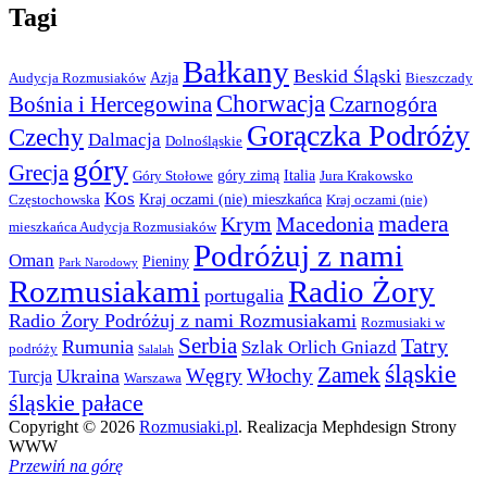
Tagi
Bałkany
Beskid Śląski
Azja
Audycja Rozmusiaków
Bieszczady
Chorwacja
Bośnia i Hercegowina
Czarnogóra
Gorączka Podróży
Czechy
Dalmacja
Dolnośląskie
góry
Grecja
góry zimą
Italia
Góry Stołowe
Jura Krakowsko
Kos
Kraj oczami (nie) mieszkańca
Częstochowska
Kraj oczami (nie)
madera
Krym
Macedonia
mieszkańca Audycja Rozmusiaków
Podróżuj z nami
Oman
Pieniny
Park Narodowy
Rozmusiakami
Radio Żory
portugalia
Radio Żory Podróżuj z nami Rozmusiakami
Rozmusiaki w
Serbia
Tatry
Rumunia
Szlak Orlich Gniazd
podróży
Salalah
śląskie
Zamek
Węgry
Włochy
Ukraina
Turcja
Warszawa
śląskie pałace
Copyright © 2026
Rozmusiaki.pl
. Realizacja Mephdesign Strony
WWW
Przewiń na górę