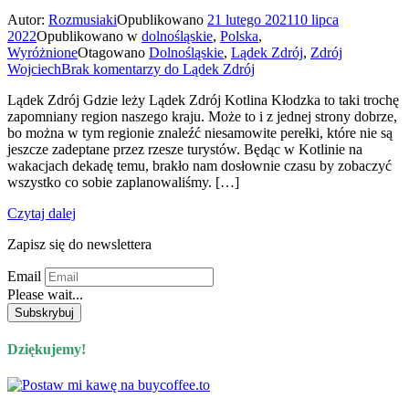
Autor:
Rozmusiaki
Opublikowano
21 lutego 2021
10 lipca
2022
Opublikowano w
dolnośląskie
,
Polska
,
Wyróżnione
Otagowano
Dolnośląskie
,
Lądek Zdrój
,
Zdrój
Wojciech
Brak komentarzy
do Lądek Zdrój
Lądek Zdrój Gdzie leży Lądek Zdrój Kotlina Kłodzka to taki trochę
zapomniany region naszego kraju. Może to i z jednej strony dobrze,
bo można w tym regionie znaleźć niesamowite perełki, które nie są
jeszcze zadeptane przez rzesze turystów. Będąc w Kotlinie na
wakacjach dekadę temu, brakło nam dosłownie czasu by zobaczyć
wszystko co sobie zaplanowaliśmy. […]
Czytaj dalej
Zapisz się do newslettera
Email
Please wait...
Dziękujemy!