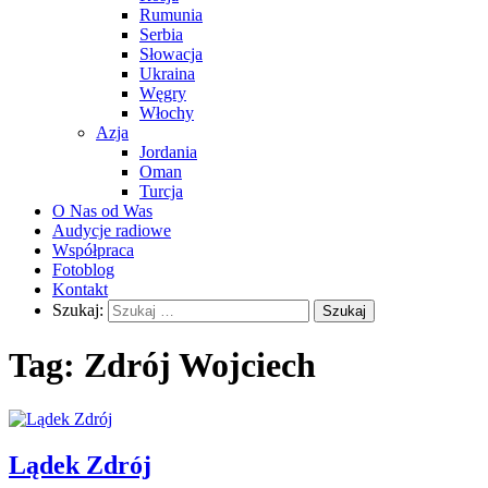
Rumunia
Serbia
Słowacja
Ukraina
Węgry
Włochy
Azja
Jordania
Oman
Turcja
O Nas od Was
Audycje radiowe
Współpraca
Fotoblog
Kontakt
Szukaj:
Tag:
Zdrój Wojciech
Lądek Zdrój