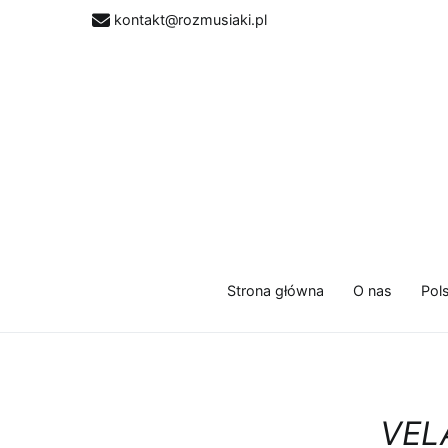
Przejdź
kontakt@rozmusiaki.pl
do
treści
Strona główna
O nas
Pol
VEL