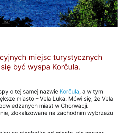
cyjnych miejsc turystycznych
się być wyspa Korčula.
yspy o tej samej nazwie
Korčula
, a w tym
ększe miasto – Vela Luka. Mówi się, że Vela
ej odwiedzanych miast w Chorwacji.
ż nie, zlokalizowane na zachodnim wybrzeżu