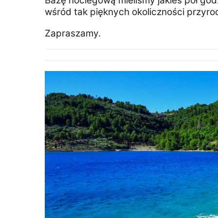
Bazę noclegową mieliśmy jakieś pół god
wśród tak pięknych okoliczności przyro
Zapraszamy.