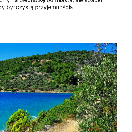
ziny na piechotkę od miasta, ale spacer
dy był czystą przyjemnością.