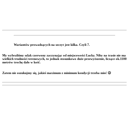
Wariantów prowadzących na szczyt jest kilka. Czyli 7.
My wybraliśmy szlak czerwony zaczynając od miejscowości Lucky. Niby na trasie nie ma
wielkich trudności terenowych, to jednak stosunkowo duże przewyższenie, liczące ok.1100
metrów trochę dało w kość.
Zatem nie oszukujmy się, jakieś maximum z minimum kondycji trzeba mieć
😉