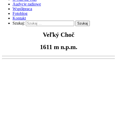
Audycje radiowe
Współpraca
Fotoblog
Kontakt
Szukaj:
Veľký Choč
1611 m n.p.m.