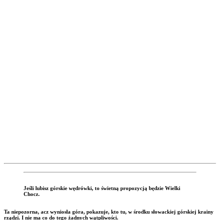
Jeśli lubisz górskie wędrówki, to świetną propozycją będzie Wielki
Chocz.
Ta niepozorna, acz wyniosła góra, pokazuje, kto tu, w środku słowackiej górskiej krainy
rządzi. I nie ma co do tego żadnych wątpliwości.