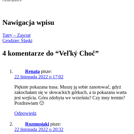
Nawigacja wpisu
Tatry – Zawrat
Grodziec Śląski
4 komentarze do “
Veľký Choč
”
Renata
pisze:
22 listopada 2022 o 17:02
Pięknie pokazana trasa. Muszę ją sobie zanotować, gdyż
zakochałam się w słowackich górkach, a ta pokazana warta
jest wejścia. Góra zdobyta we wrześniu? Czy inny termin?
Pozdrawiam 🙂
Odpowiedz
Rozmusiaki
pisze:
22 listopada 2022 o 20:32