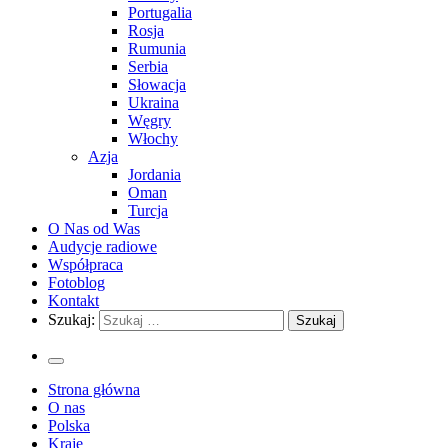
Portugalia
Rosja
Rumunia
Serbia
Słowacja
Ukraina
Węgry
Włochy
Azja
Jordania
Oman
Turcja
O Nas od Was
Audycje radiowe
Współpraca
Fotoblog
Kontakt
Szukaj:
Strona główna
O nas
Polska
Kraje