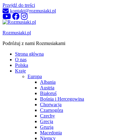
Przejdź do treści
kontakt@rozmusiaki.pl
Rozmusiaki.pl
Podróżuj z nami Rozmusiakami
Strona główna
O nas
Polska
Kraje
Europa
Albania
Austria
Białoruś
Bośnia i Hercegowina
Chorwacja
Czarnogóra
Czechy
Grecja
Gruzja
Macedonia
Niemcy