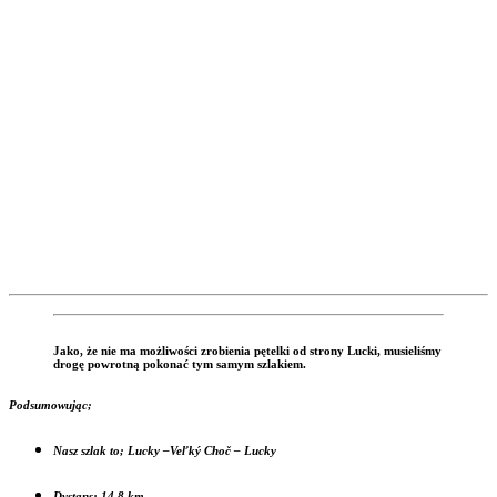
Jako, że nie ma możliwości zrobienia pętelki od strony Lucki, musieliśmy
drogę powrotną pokonać tym samym szlakiem.
Podsumowując;
Nasz szlak to; Lucky –Veľký Choč – Lucky
Dystans; 14,8 km