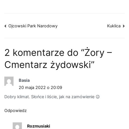
Nawigacja
Ojcowski Park Narodowy
Kuklica
wpisu
2 komentarze do “
Żory –
Cmentarz żydowski
”
Basia
20 maja 2022 o 20:09
Dobry klimat. Słońce i liście, jak na zamówienie 😉
Odpowiedz
Rozmusiaki