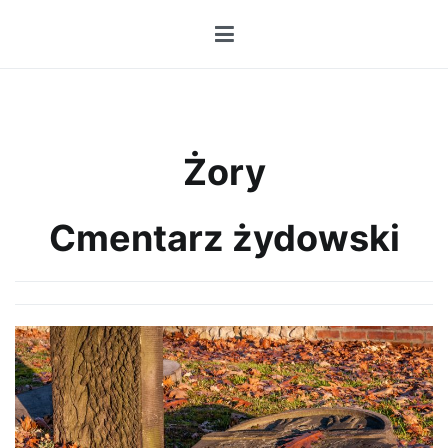
Przejdź
do
treści
Żory
Cmentarz żydowski