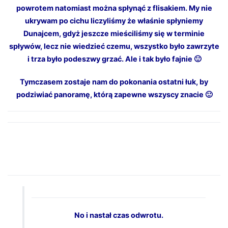
powrotem natomiast można spłynąć z flisakiem. My nie
ukrywam po cichu liczyliśmy że właśnie spłyniemy
Dunajcem, gdyż jeszcze mieściliśmy się w terminie
spływów, lecz nie wiedzieć czemu, wszystko było zawrzyte
i trza było podeszwy grzać. Ale i tak było fajnie 🙂
Tymczasem zostaje nam do pokonania ostatni łuk, by
podziwiać panoramę, którą zapewne wszyscy znacie 🙂
No i nastał czas odwrotu.