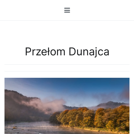
Przejdź
do
treści
Przełom Dunajca