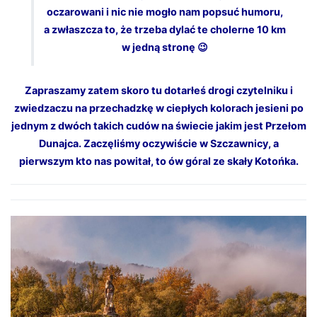
oczarowani i nic nie mogło nam popsuć humoru,
a zwłaszcza to, że trzeba dylać te cholerne 10 km
w jedną stronę 😉
Zapraszamy zatem skoro tu dotarłeś drogi czytelniku i
zwiedzaczu na przechadzkę w ciepłych kolorach jesieni po
jednym z dwóch takich cudów na świecie jakim jest Przełom
Dunajca. Zaczęliśmy oczywiście w Szczawnicy, a
pierwszym kto nas powitał, to ów góral ze skały Kotońka.