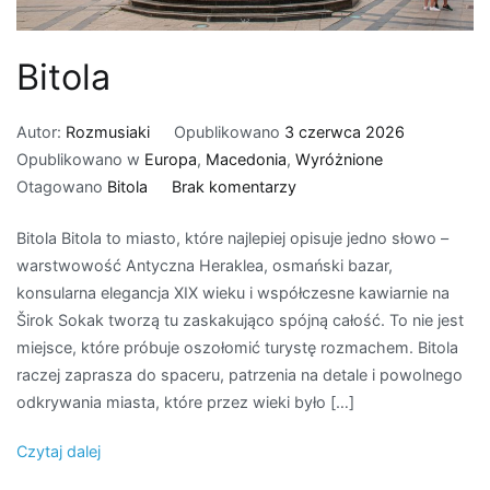
Bitola
Autor:
Rozmusiaki
Opublikowano
3 czerwca 2026
Opublikowano w
Europa
,
Macedonia
,
Wyróżnione
do
Otagowano
Bitola
Brak komentarzy
Bitola
Bitola Bitola to miasto, które najlepiej opisuje jedno słowo –
warstwowość Antyczna Heraklea, osmański bazar,
konsularna elegancja XIX wieku i współczesne kawiarnie na
Širok Sokak tworzą tu zaskakująco spójną całość. To nie jest
miejsce, które próbuje oszołomić turystę rozmachem. Bitola
raczej zaprasza do spaceru, patrzenia na detale i powolnego
odkrywania miasta, które przez wieki było […]
Czytaj dalej