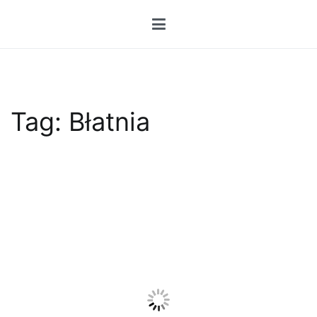
Przejdź
do
treści
Tag:
Błatnia