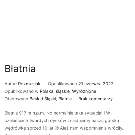
Błatnia
Autor:
Rozmusiaki
Opublikowano
21 czerwca 2022
Opublikowano w
Polska
,
śląskie
,
Wyróżnione
do
Otagowano
Beskid Śląski
,
Błatnia
Brak komentarzy
Błatnia
Błatnia 917 m n.p.m. No normalnie taka sytuacja!!! W
czeluściach twardych dysków znajdujemy naszą górską
wędrówkę sprzed 10 lat 🙂 Ależ nam wspomnienia wróciły…