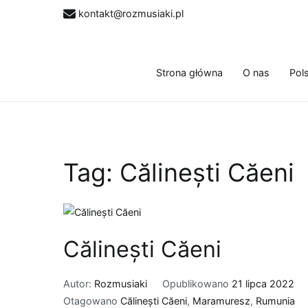
Przejdź
kontakt@rozmusiaki.pl
do
treści
Strona główna
O nas
Pol
Tag:
Călinești Căeni
Călinești Căeni
Autor:
Rozmusiaki
Opublikowano
21 lipca 2022
Otagowano
Călinești Căeni
,
Maramuresz
,
Rumunia