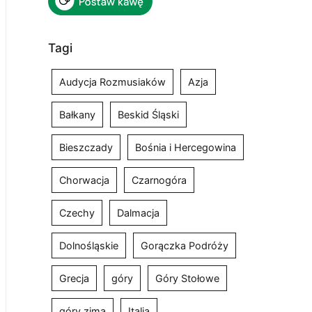
Tagi
Audycja Rozmusiaków
Azja
Bałkany
Beskid Śląski
Bieszczady
Bośnia i Hercegowina
Chorwacja
Czarnogóra
Czechy
Dalmacja
Dolnośląskie
Gorączka Podróży
Grecja
góry
Góry Stołowe
góry zimą
Italia