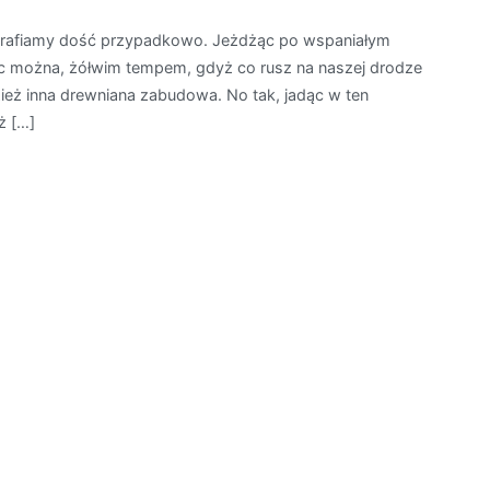
Călinești
ca trafiamy dość przypadkowo. Jeżdżąc po wspaniałym
Căeni
zec można, żółwim tempem, gdyż co rusz na naszej drodze
zież inna drewniana zabudowa. No tak, jadąc w ten
ż […]