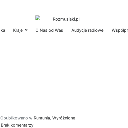
Rozmusiaki.pl
Podróżuj z nami Rozmusiakami
ska
Kraje
O Nas od Was
Audycje radiowe
Współpr
Opublikowano w
Rumunia
,
Wyróżnione
do
Brak komentarzy