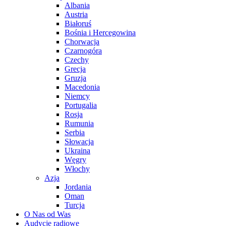
Albania
Austria
Białoruś
Bośnia i Hercegowina
Chorwacja
Czarnogóra
Czechy
Grecja
Gruzja
Macedonia
Niemcy
Portugalia
Rosja
Rumunia
Serbia
Słowacja
Ukraina
Węgry
Włochy
Azja
Jordania
Oman
Turcja
O Nas od Was
Audycje radiowe