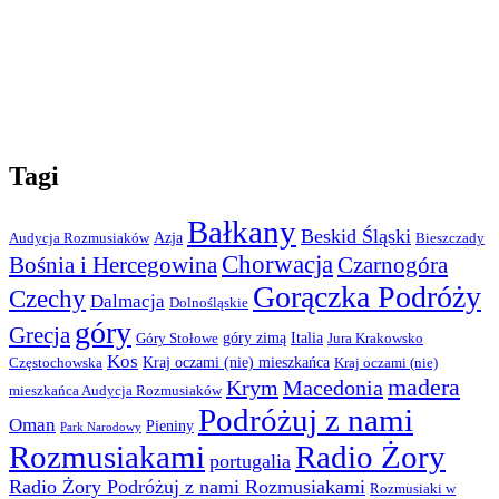
Tagi
Bałkany
Beskid Śląski
Azja
Audycja Rozmusiaków
Bieszczady
Chorwacja
Bośnia i Hercegowina
Czarnogóra
Gorączka Podróży
Czechy
Dalmacja
Dolnośląskie
góry
Grecja
góry zimą
Italia
Góry Stołowe
Jura Krakowsko
Kos
Kraj oczami (nie) mieszkańca
Częstochowska
Kraj oczami (nie)
madera
Krym
Macedonia
mieszkańca Audycja Rozmusiaków
Podróżuj z nami
Oman
Pieniny
Park Narodowy
Rozmusiakami
Radio Żory
portugalia
Radio Żory Podróżuj z nami Rozmusiakami
Rozmusiaki w