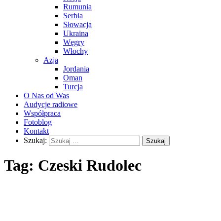
Rumunia
Serbia
Słowacja
Ukraina
Węgry
Włochy
Azja
Jordania
Oman
Turcja
O Nas od Was
Audycje radiowe
Współpraca
Fotoblog
Kontakt
Szukaj:
Tag:
Czeski Rudolec