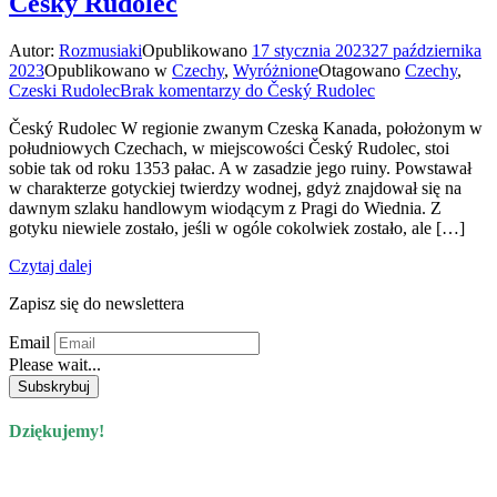
Český Rudolec
Autor:
Rozmusiaki
Opublikowano
17 stycznia 2023
27 października
2023
Opublikowano w
Czechy
,
Wyróżnione
Otagowano
Czechy
,
Czeski Rudolec
Brak komentarzy
do Český Rudolec
Český Rudolec W regionie zwanym Czeska Kanada, położonym w
południowych Czechach, w miejscowości Český Rudolec, stoi
sobie tak od roku 1353 pałac. A w zasadzie jego ruiny. Powstawał
w charakterze gotyckiej twierdzy wodnej, gdyż znajdował się na
dawnym szlaku handlowym wiodącym z Pragi do Wiednia. Z
gotyku niewiele zostało, jeśli w ogóle cokolwiek zostało, ale […]
Czytaj dalej
Zapisz się do newslettera
Email
Please wait...
Dziękujemy!