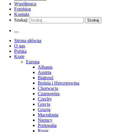
Współpraca
Fotoblog
Kontakt
Szukaj:
Strona główna
O nas
Polska
Kraje
Europa
Albania
Austria
Białoruś
Bośnia i Hercegowina
Chorwacja
Czarnogóra
Czechy
Grecja
Gruzja
Macedonia
Niemcy
Portugalia
Rosja