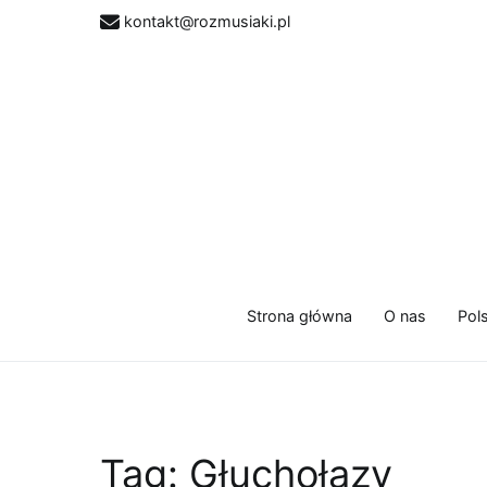
Przejdź
kontakt@rozmusiaki.pl
do
treści
Strona główna
O nas
Pol
Tag:
Głuchołazy