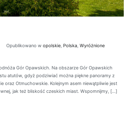
Opublikowano w
opolskie
,
Polska
,
Wyróżnione
zy
odnóża Gór Opawskich. Na obszarze Gór Opawskich
astu atutów, gdyż podziwiać można piękne panoramy z
kie oraz Otmuchowskie. Kolejnym asem niewątpliwie jest
wnej, jak też bliskość czeskich miast. Wspomnijmy, […]