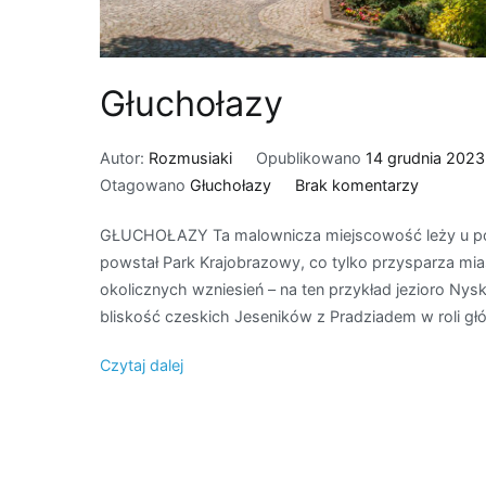
Głuchołazy
Autor:
Rozmusiaki
Opublikowano
14 grudnia 2023
do
Otagowano
Głuchołazy
Brak komentarzy
Głuchoła
GŁUCHOŁAZY Ta malownicza miejscowość leży u p
powstał Park Krajobrazowy, co tylko przysparza mi
okolicznych wzniesień – na ten przykład jezioro Nys
bliskość czeskich Jeseników z Pradziadem w roli głó
Czytaj dalej