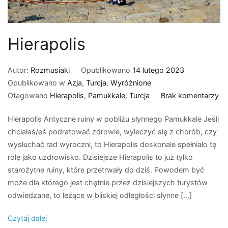
Hierapolis
Autor:
Rozmusiaki
Opublikowano
14 lutego 2023
Opublikowano w
Azja
,
Turcja
,
Wyróżnione
do
Otagowano
Hierapolis
,
Pamukkale
,
Turcja
Brak komentarzy
Hi
Hierapolis Antyczne ruiny w pobliżu słynnego Pamukkale Jeśli
chciałaś/eś podratować zdrowie, wyleczyć się z chorób, czy
wysłuchać rad wyroczni, to Hierapolis doskonale spełniało tę
rolę jako uzdrowisko. Dzisiejsze Hierapolis to już tylko
starożytne ruiny, które przetrwały do dziś. Powodem być
może dla którego jest chętnie przez dzisiejszych turystów
odwiedzane, to leżące w bliskiej odległości słynne […]
Czytaj dalej