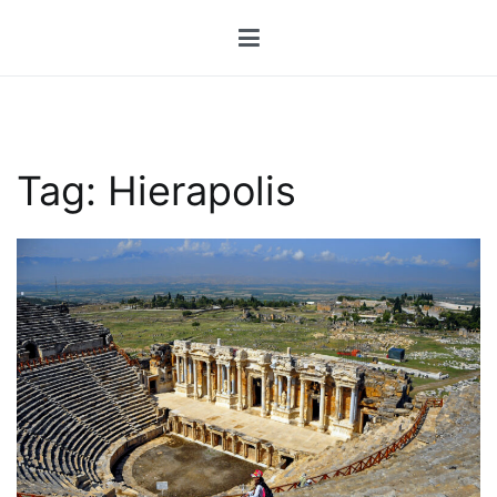
Przejdź
do
treści
Tag:
Hierapolis