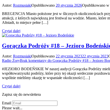
Autor:
Rozmusiaki
Opublikowano
20 stycznia 2026
Opublikowano w
BREGENCJA Miasto położone jest w ślicznych okolicznościach przyro
atrakcji, z których największą jest festiwal na wodzie. Miasto, kt
Altstadt, to miejsce pełne […]
Czytaj dalej
Gorączka Podróży #18 – Jezioro Bodeński
Autor:
Rozmusiaki
Opublikowano
22 stycznia 2023
22 stycznia 2023
Radio Żory
Brak komentarzy
do Gorączka Podróży #18 – Jezioro Bo
#JEZIORO BODEŃSKIE W naszej audycji Gorączka Podróży mieliśmy 
współtowarzyszki podróży, które przy tej okazji serdecznie pozdra
wspólnie mieliśmy okazję te wspaniałe okoliczności […]
Czytaj dalej
Zapisz się do newslettera
Email
Please wait...