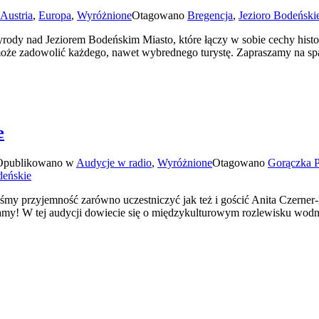
Austria
,
Europa
,
Wyróżnione
Otagowano
Bregencja
,
Jezioro Bodeński
dy nad Jeziorem Bodeńskim Miasto, które łączy w sobie cechy historyc
óre może zadowolić każdego, nawet wybrednego turystę. Zapraszamy na 
e
Opublikowano w
Audycje w radio
,
Wyróżnione
Otagowano
Gorączka 
deńskie
przyjemność zarówno uczestniczyć jak też i gościć Anita Czerner-
wiamy! W tej audycji dowiecie się o międzykulturowym rozlewisku wod