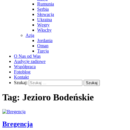
Rumunia
Serbia
Słowacja
Ukraina
Węgry
Włochy
Azja
Jordania
Oman
Turcja
O Nas od Was
Audycje radiowe
Współpraca
Fotoblog
Kontakt
Szukaj:
Tag:
Jezioro Bodeńskie
Bregencja