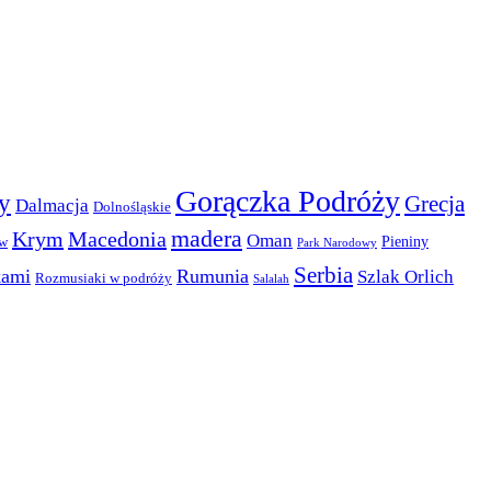
Gorączka Podróży
y
Grecja
Dalmacja
Dolnośląskie
madera
Krym
Macedonia
Oman
Pieniny
ów
Park Narodowy
Serbia
kami
Rumunia
Szlak Orlich
Rozmusiaki w podróży
Salalah