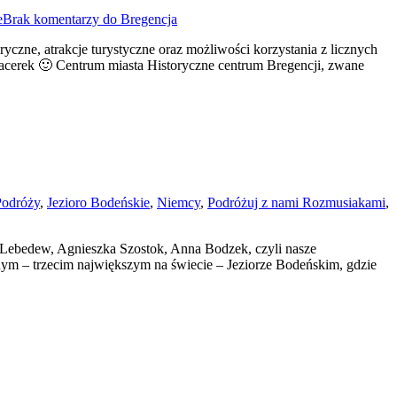
e
Brak komentarzy
do Bregencja
zne, atrakcje turystyczne oraz możliwości korzystania z licznych
spacerek 🙂 Centrum miasta Historyczne centrum Bregencji, zwane
Podróży
,
Jezioro Bodeńskie
,
Niemcy
,
Podróżuj z nami Rozmusiakami
,
Lebedew, Agnieszka Szostok, Anna Bodzek, czyli nasze
nym – trzecim największym na świecie – Jeziorze Bodeńskim, gdzie