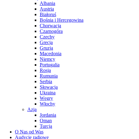
Albania
Austria
Białoruś
Bośnia i Hercegowina
Chorwacja
Czarnogóra
Czechy
Grecja
Gruzja
Macedonia
Niemcy
Portugalia
Rosja
Rumunia
Serbia
Słowacja
Ukraina
Węgry
Włochy
Azja
Jordania
Oman
Turcja
O Nas od Was
Audycje radiowe