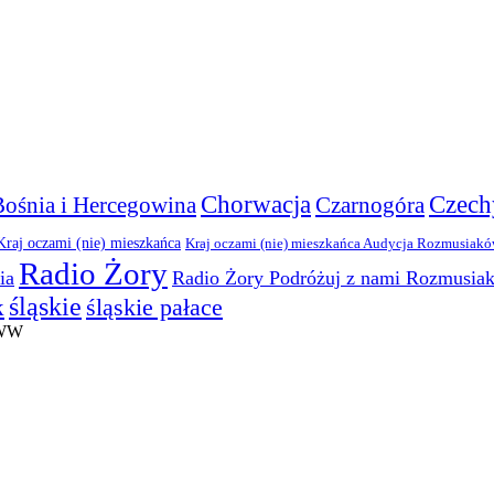
Chorwacja
Czech
Bośnia i Hercegowina
Czarnogóra
Kraj oczami (nie) mieszkańca
Kraj oczami (nie) mieszkańca Audycja Rozmusiak
Radio Żory
ia
Radio Żory Podróżuj z nami Rozmusia
śląskie
śląskie pałace
k
WWW