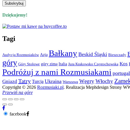
Dziękujemy!
Tagi
Bałkany
Beskid Śląski
Azja
Audycja Rozmusiaków
Bieszczady
góry
Kos
góry zimą
Italia
Góry Stołowe
Jura Krakowsko Częstochowska
Podróżuj z nami Rozmusiakami
portugal
Zame
Tatry
Węgry
Włochy
Ukraina
Gniazd
Turcja
Warszawa
Copyright © 2026
Rozmusiaki.pl
. Realizacja Mephdesign Strony 
Przewiń na górę
facebook