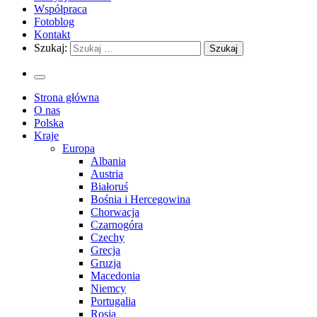
Współpraca
Fotoblog
Kontakt
Szukaj:
Strona główna
O nas
Polska
Kraje
Europa
Albania
Austria
Białoruś
Bośnia i Hercegowina
Chorwacja
Czarnogóra
Czechy
Grecja
Gruzja
Macedonia
Niemcy
Portugalia
Rosja