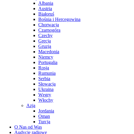
Albania
Austria
Białoruś
Bośnia i Hercegowina
Chorwacja
Czarnogóra
Czechy
Grecja
Gruzja
Macedonia
Niemcy
Portugalia
Rosja
Rumunia
Serbia
Słowacja
Ukraina
Węgry
Włochy
Azja
Jordania
Oman
Turcja
O Nas od Was
Audycje radiowe