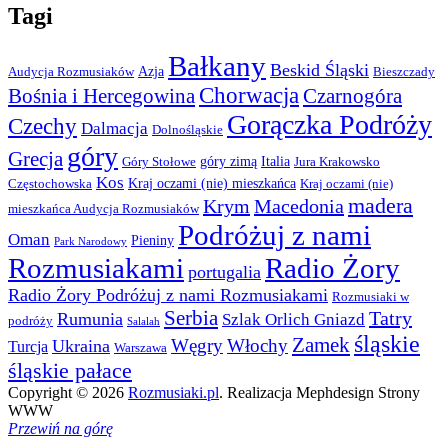
Tagi
Bałkany
Beskid Śląski
Azja
Audycja Rozmusiaków
Bieszczady
Chorwacja
Bośnia i Hercegowina
Czarnogóra
Gorączka Podróży
Czechy
Dalmacja
Dolnośląskie
góry
Grecja
góry zimą
Italia
Góry Stołowe
Jura Krakowsko
Kos
Kraj oczami (nie) mieszkańca
Częstochowska
Kraj oczami (nie)
madera
Krym
Macedonia
mieszkańca Audycja Rozmusiaków
Podróżuj z nami
Oman
Pieniny
Park Narodowy
Rozmusiakami
Radio Żory
portugalia
Radio Żory Podróżuj z nami Rozmusiakami
Rozmusiaki w
Serbia
Tatry
Rumunia
Szlak Orlich Gniazd
podróży
Salalah
śląskie
Zamek
Węgry
Włochy
Ukraina
Turcja
Warszawa
śląskie pałace
Copyright © 2026
Rozmusiaki.pl
. Realizacja Mephdesign Strony
WWW
Przewiń na górę