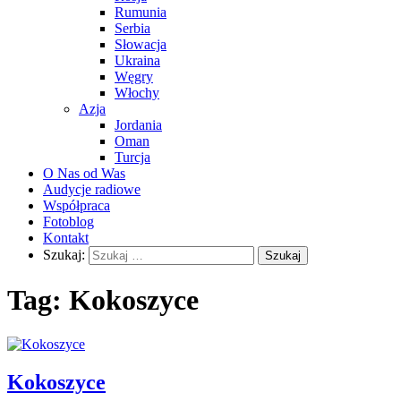
Rumunia
Serbia
Słowacja
Ukraina
Węgry
Włochy
Azja
Jordania
Oman
Turcja
O Nas od Was
Audycje radiowe
Współpraca
Fotoblog
Kontakt
Szukaj:
Tag:
Kokoszyce
Kokoszyce