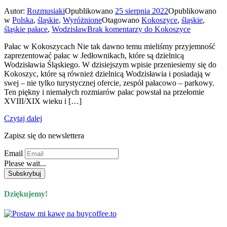
Autor:
Rozmusiaki
Opublikowano
25 sierpnia 2022
Opublikowano
w
Polska
,
śląskie
,
Wyróżnione
Otagowano
Kokoszyce
,
śląskie
,
śląskie pałace
,
Wodzisław
Brak komentarzy
do Kokoszyce
Pałac w Kokoszycach Nie tak dawno temu mieliśmy przyjemność
zaprezentować pałac w Jedłownikach, które są dzielnicą
Wodzisławia Śląskiego. W dzisiejszym wpisie przeniesiemy się do
Kokoszyc, które są również dzielnicą Wodzisławia i posiadają w
swej – nie tylko turystycznej ofercie, zespół pałacowo – parkowy.
Ten piękny i niemałych rozmiarów pałac powstał na przełomie
XVIII/XIX wieku i […]
Czytaj dalej
Zapisz się do newslettera
Email
Please wait...
Dziękujemy!