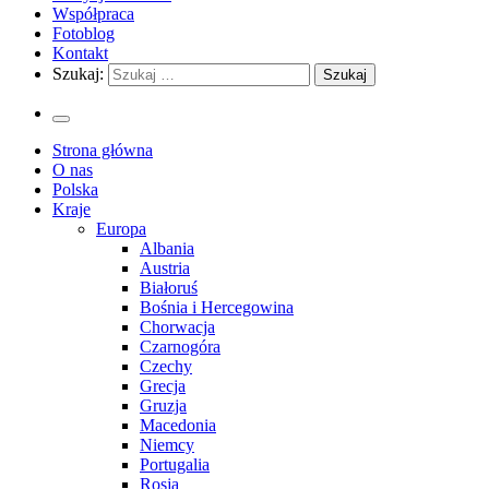
Współpraca
Fotoblog
Kontakt
Szukaj:
Strona główna
O nas
Polska
Kraje
Europa
Albania
Austria
Białoruś
Bośnia i Hercegowina
Chorwacja
Czarnogóra
Czechy
Grecja
Gruzja
Macedonia
Niemcy
Portugalia
Rosja