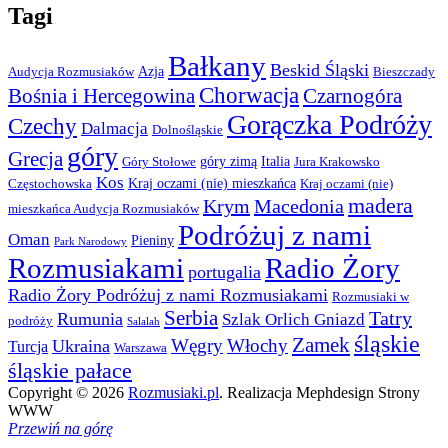
Tagi
Bałkany
Beskid Śląski
Azja
Audycja Rozmusiaków
Bieszczady
Chorwacja
Bośnia i Hercegowina
Czarnogóra
Gorączka Podróży
Czechy
Dalmacja
Dolnośląskie
góry
Grecja
góry zimą
Italia
Góry Stołowe
Jura Krakowsko
Kos
Kraj oczami (nie) mieszkańca
Częstochowska
Kraj oczami (nie)
madera
Krym
Macedonia
mieszkańca Audycja Rozmusiaków
Podróżuj z nami
Oman
Pieniny
Park Narodowy
Rozmusiakami
Radio Żory
portugalia
Radio Żory Podróżuj z nami Rozmusiakami
Rozmusiaki w
Serbia
Tatry
Rumunia
Szlak Orlich Gniazd
podróży
Salalah
śląskie
Zamek
Węgry
Włochy
Ukraina
Turcja
Warszawa
śląskie pałace
Copyright © 2026
Rozmusiaki.pl
. Realizacja Mephdesign Strony
WWW
Przewiń na górę