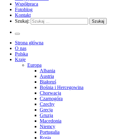
Współpraca
Fotoblog
Kontakt
Szukaj:
Strona główna
O nas
Polska
Kraje
Europa
Albania
Austria
Białoruś
Bośnia i Hercegowina
Chorwacja
Czarnogóra
Czechy
Grecja
Gruzja
Macedonia
Niemcy
Portugalia
Rosja