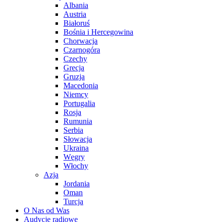
Albania
Austria
Białoruś
Bośnia i Hercegowina
Chorwacja
Czarnogóra
Czechy
Grecja
Gruzja
Macedonia
Niemcy
Portugalia
Rosja
Rumunia
Serbia
Słowacja
Ukraina
Węgry
Włochy
Azja
Jordania
Oman
Turcja
O Nas od Was
Audycje radiowe