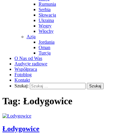
Rumunia
Serbia
Słowacja
Ukraina
Węgry
Włochy
Azja
Jordania
Oman
Turcja
O Nas od Was
Audycje radiowe
Współpraca
Fotoblog
Kontakt
Szukaj:
Tag:
Łodygowice
Łodygowice