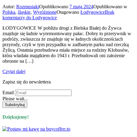
Autor:
Rozmusiaki
Opublikowano
7 maja 2024
Opublikowano w
Polska
,
śląskie
,
Wyróżnione
Otagowano
Łodygowice
Brak
komentarzy
do Łodygowice
ŁODYGOWICE W pobliżu drogi z Bielska Białej do Żywca
znajduje się ładnie wyremontowany pałac. Dobry to przerywnik w
podróży, zwłaszcza że znajduje się w ładnych okolicznościach
przyrody, czyli w tym przypadku w zadbanym parku nad rzeczką
Żylicą. Ostatnia przebudowa miała miejsce za rodziny Klobusów,
która władała majątkiem do 1943 r. Przebudowali oni założenie
obronne na […]
Czytaj dalej
Zapisz się do newslettera
Email
Please wait...
Dziękujemy!