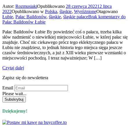
Autor:
Rozmusiaki
Opublikowano
28 czerwca 2022
12 lipca
2022
Opublikowano w
Polska
,
śląskie
,
Wyróżnione
Otagowano
Łubie
,
Pałac Baildonów
,
śląskie
,
śląskie pałace
Brak komentarzy
do
Pałac Baildonów Łubie
Pałac Baildonów Łubie By powiedzieć coś o pałacu, trzeba kilka
słów nadmienić o niewielkiej miejscowości Łubie, w której pałac się
znajduje. Choć nic ciekawego prócz tego eklektycznego pałacu w
Łubiu nie znajdziesz, to jednak historia tego miejsca sięga jeszcze
czasów średniowiecznych, a już z XIII wieku pierwsze wzmianki o
miejscowości pochodzą. I teraz najważniejsze; W […]
Czytaj dalej
Zapisz się do newslettera
Email
Please wait...
Dziękujemy!