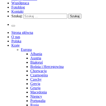
Współpraca
Fotoblog
Kontakt
Szukaj:
Strona główna
O nas
Polska
Kraje
Europa
Albania
Austria
Białoruś
Bośnia i Hercegowina
Chorwacja
Czarnogóra
Czechy
Grecja
Gruzja
Macedonia
Niemcy
Portugalia
Rosja