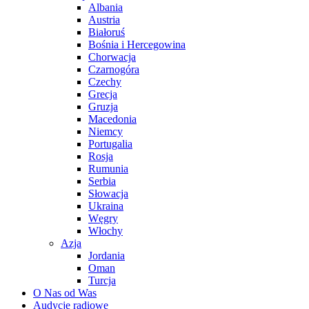
Albania
Austria
Białoruś
Bośnia i Hercegowina
Chorwacja
Czarnogóra
Czechy
Grecja
Gruzja
Macedonia
Niemcy
Portugalia
Rosja
Rumunia
Serbia
Słowacja
Ukraina
Węgry
Włochy
Azja
Jordania
Oman
Turcja
O Nas od Was
Audycje radiowe