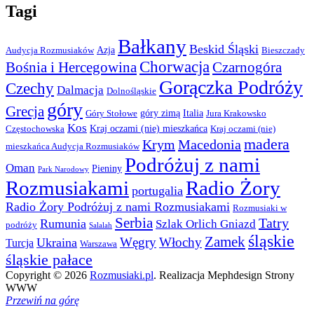
Tagi
Bałkany
Beskid Śląski
Azja
Audycja Rozmusiaków
Bieszczady
Chorwacja
Bośnia i Hercegowina
Czarnogóra
Gorączka Podróży
Czechy
Dalmacja
Dolnośląskie
góry
Grecja
góry zimą
Italia
Góry Stołowe
Jura Krakowsko
Kos
Kraj oczami (nie) mieszkańca
Częstochowska
Kraj oczami (nie)
madera
Krym
Macedonia
mieszkańca Audycja Rozmusiaków
Podróżuj z nami
Oman
Pieniny
Park Narodowy
Rozmusiakami
Radio Żory
portugalia
Radio Żory Podróżuj z nami Rozmusiakami
Rozmusiaki w
Serbia
Tatry
Rumunia
Szlak Orlich Gniazd
podróży
Salalah
śląskie
Zamek
Węgry
Włochy
Ukraina
Turcja
Warszawa
śląskie pałace
Copyright © 2026
Rozmusiaki.pl
. Realizacja Mephdesign Strony
WWW
Przewiń na górę