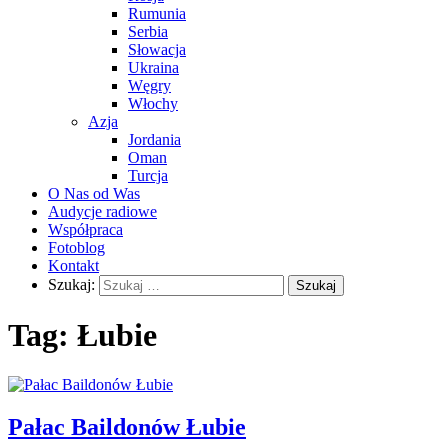
Rumunia
Serbia
Słowacja
Ukraina
Węgry
Włochy
Azja
Jordania
Oman
Turcja
O Nas od Was
Audycje radiowe
Współpraca
Fotoblog
Kontakt
Szukaj:
Tag:
Łubie
Pałac Baildonów Łubie