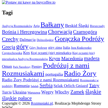
Tagi
Bałkany
Beskid Śląski
Azja
Audycja Rozmusiaków
Bieszczady
Chorwacja
Bośnia i Hercegowina
Czarnogóra
Gorączka Podróży
Czechy
Dalmacja
Dolnośląskie
góry
Grecja
góry zimą
Italia
Góry Stołowe
Jura Krakowsko
Kos
Kraj oczami (nie) mieszkańca
Częstochowska
Kraj oczami (nie)
madera
Krym
Macedonia
mieszkańca Audycja Rozmusiaków
Podróżuj z nami
Oman
Pieniny
Park Narodowy
Rozmusiakami
Radio Żory
portugalia
Radio Żory Podróżuj z nami Rozmusiakami
Rozmusiaki w
Serbia
Tatry
Rumunia
Szlak Orlich Gniazd
podróży
Salalah
śląskie
Zamek
Węgry
Włochy
Ukraina
Turcja
Warszawa
śląskie pałace
Copyright © 2026
Rozmusiaki.pl
. Realizacja Mephdesign Strony
WWW