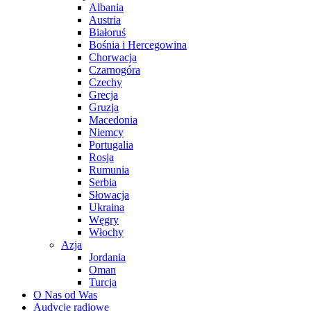
Albania
Austria
Białoruś
Bośnia i Hercegowina
Chorwacja
Czarnogóra
Czechy
Grecja
Gruzja
Macedonia
Niemcy
Portugalia
Rosja
Rumunia
Serbia
Słowacja
Ukraina
Węgry
Włochy
Azja
Jordania
Oman
Turcja
O Nas od Was
Audycje radiowe