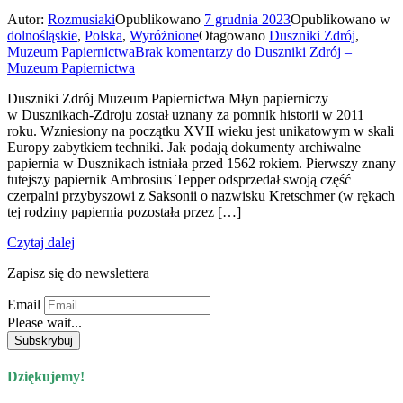
Autor:
Rozmusiaki
Opublikowano
7 grudnia 2023
Opublikowano w
dolnośląskie
,
Polska
,
Wyróżnione
Otagowano
Duszniki Zdrój
,
Muzeum Papiernictwa
Brak komentarzy
do Duszniki Zdrój –
Muzeum Papiernictwa
Duszniki Zdrój Muzeum Papiernictwa Młyn papierniczy
w Dusznikach-Zdroju został uznany za pomnik historii w 2011
roku. Wzniesiony na początku XVII wieku jest unikatowym w skali
Europy zabytkiem techniki. Jak podają dokumenty archiwalne
papiernia w Dusznikach istniała przed 1562 rokiem. Pierwszy znany
tutejszy papiernik Ambrosius Tepper odsprzedał swoją część
czerpalni przybyszowi z Saksonii o nazwisku Kretschmer (w rękach
tej rodziny papiernia pozostała przez […]
Czytaj dalej
Zapisz się do newslettera
Email
Please wait...
Dziękujemy!