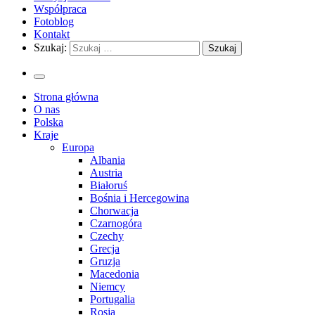
Współpraca
Fotoblog
Kontakt
Szukaj:
Strona główna
O nas
Polska
Kraje
Europa
Albania
Austria
Białoruś
Bośnia i Hercegowina
Chorwacja
Czarnogóra
Czechy
Grecja
Gruzja
Macedonia
Niemcy
Portugalia
Rosja