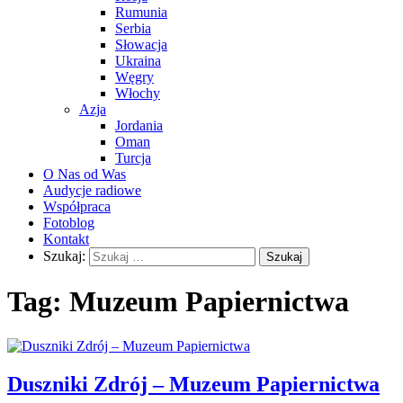
Rumunia
Serbia
Słowacja
Ukraina
Węgry
Włochy
Azja
Jordania
Oman
Turcja
O Nas od Was
Audycje radiowe
Współpraca
Fotoblog
Kontakt
Szukaj:
Tag:
Muzeum Papiernictwa
Duszniki Zdrój – Muzeum Papiernictwa