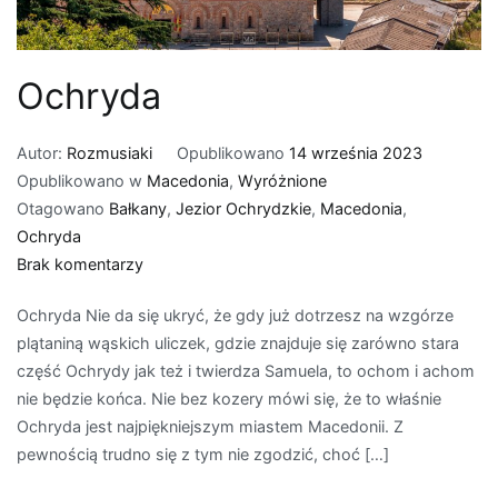
Ochryda
Autor:
Rozmusiaki
Opublikowano
14 września 2023
Opublikowano w
Macedonia
,
Wyróżnione
Otagowano
Bałkany
,
Jezior Ochrydzkie
,
Macedonia
,
Ochryda
do
Brak komentarzy
Ochryda
Ochryda Nie da się ukryć, że gdy już dotrzesz na wzgórze
plątaniną wąskich uliczek, gdzie znajduje się zarówno stara
część Ochrydy jak też i twierdza Samuela, to ochom i achom
nie będzie końca. Nie bez kozery mówi się, że to właśnie
Ochryda jest najpiękniejszym miastem Macedonii. Z
pewnością trudno się z tym nie zgodzić, choć […]