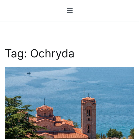
Przejdź
do
treści
Tag:
Ochryda