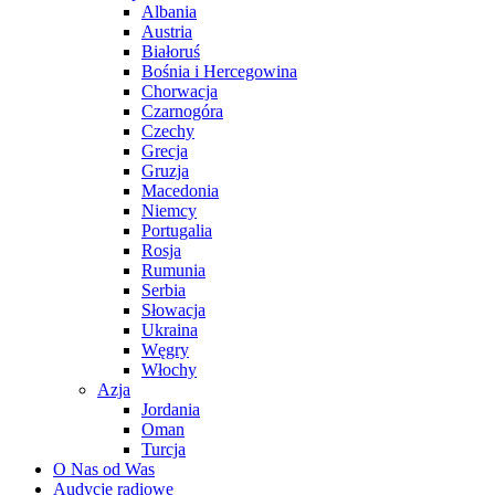
Albania
Austria
Białoruś
Bośnia i Hercegowina
Chorwacja
Czarnogóra
Czechy
Grecja
Gruzja
Macedonia
Niemcy
Portugalia
Rosja
Rumunia
Serbia
Słowacja
Ukraina
Węgry
Włochy
Azja
Jordania
Oman
Turcja
O Nas od Was
Audycje radiowe