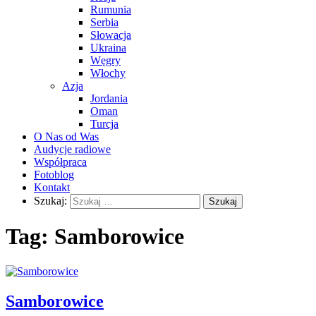
Rumunia
Serbia
Słowacja
Ukraina
Węgry
Włochy
Azja
Jordania
Oman
Turcja
O Nas od Was
Audycje radiowe
Współpraca
Fotoblog
Kontakt
Szukaj:
Tag:
Samborowice
Samborowice