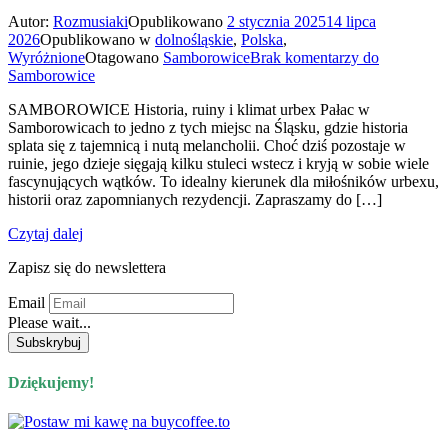
Autor:
Rozmusiaki
Opublikowano
2 stycznia 2025
14 lipca
2026
Opublikowano w
dolnośląskie
,
Polska
,
Wyróżnione
Otagowano
Samborowice
Brak komentarzy
do
Samborowice
SAMBOROWICE Historia, ruiny i klimat urbex Pałac w
Samborowicach to jedno z tych miejsc na Śląsku, gdzie historia
splata się z tajemnicą i nutą melancholii. Choć dziś pozostaje w
ruinie, jego dzieje sięgają kilku stuleci wstecz i kryją w sobie wiele
fascynujących wątków. To idealny kierunek dla miłośników urbexu,
historii oraz zapomnianych rezydencji. Zapraszamy do […]
Czytaj dalej
Zapisz się do newslettera
Email
Please wait...
Dziękujemy!