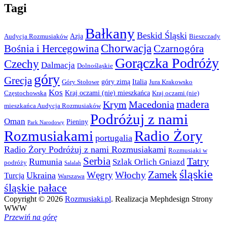
Tagi
Bałkany
Beskid Śląski
Azja
Audycja Rozmusiaków
Bieszczady
Chorwacja
Bośnia i Hercegowina
Czarnogóra
Gorączka Podróży
Czechy
Dalmacja
Dolnośląskie
góry
Grecja
góry zimą
Italia
Góry Stołowe
Jura Krakowsko
Kos
Kraj oczami (nie) mieszkańca
Częstochowska
Kraj oczami (nie)
madera
Krym
Macedonia
mieszkańca Audycja Rozmusiaków
Podróżuj z nami
Oman
Pieniny
Park Narodowy
Rozmusiakami
Radio Żory
portugalia
Radio Żory Podróżuj z nami Rozmusiakami
Rozmusiaki w
Serbia
Tatry
Rumunia
Szlak Orlich Gniazd
podróży
Salalah
śląskie
Zamek
Węgry
Włochy
Ukraina
Turcja
Warszawa
śląskie pałace
Copyright © 2026
Rozmusiaki.pl
. Realizacja Mephdesign Strony
WWW
Przewiń na górę