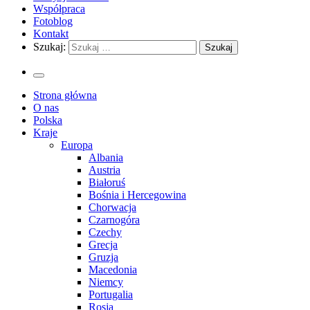
Współpraca
Fotoblog
Kontakt
Szukaj:
Strona główna
O nas
Polska
Kraje
Europa
Albania
Austria
Białoruś
Bośnia i Hercegowina
Chorwacja
Czarnogóra
Czechy
Grecja
Gruzja
Macedonia
Niemcy
Portugalia
Rosja