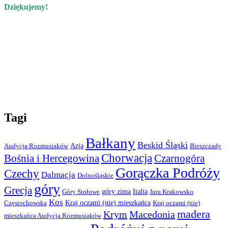
Dziękujemy!
Tagi
Bałkany
Beskid Śląski
Azja
Audycja Rozmusiaków
Bieszczady
Chorwacja
Bośnia i Hercegowina
Czarnogóra
Gorączka Podróży
Czechy
Dalmacja
Dolnośląskie
góry
Grecja
góry zimą
Italia
Góry Stołowe
Jura Krakowsko
Kos
Kraj oczami (nie) mieszkańca
Częstochowska
Kraj oczami (nie)
madera
Krym
Macedonia
mieszkańca Audycja Rozmusiaków