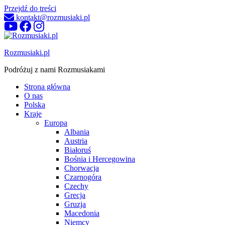
Przejdź do treści
kontakt@rozmusiaki.pl
Rozmusiaki.pl
Podróżuj z nami Rozmusiakami
Strona główna
O nas
Polska
Kraje
Europa
Albania
Austria
Białoruś
Bośnia i Hercegowina
Chorwacja
Czarnogóra
Czechy
Grecja
Gruzja
Macedonia
Niemcy