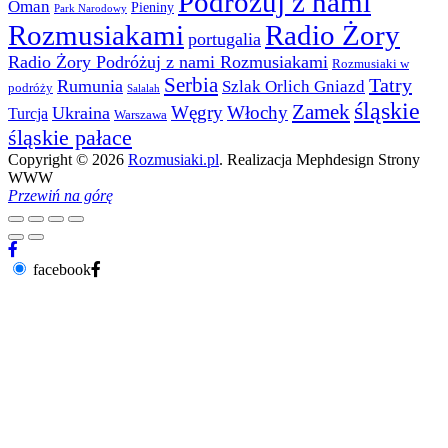
Podróżuj z nami
Oman
Pieniny
Park Narodowy
Rozmusiakami
Radio Żory
portugalia
Radio Żory Podróżuj z nami Rozmusiakami
Rozmusiaki w
Serbia
Tatry
Rumunia
Szlak Orlich Gniazd
podróży
Salalah
śląskie
Zamek
Węgry
Włochy
Ukraina
Turcja
Warszawa
śląskie pałace
Copyright © 2026
Rozmusiaki.pl
. Realizacja Mephdesign Strony
WWW
Przewiń na górę
facebook