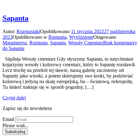
Sapanta
Autor:
Rozmusiaki
Opublikowano
11 stycznia 2022
27 października
2023
Opublikowano w
Rumunia
,
Wyróżnione
Otagowano
Maramuresz
,
Rumunia
,
Sapanta
,
Wesoły Cmentarz
Brak komentarzy
do Sapanta
Săpânța Wesoły cmentarz Gdy słyszymy Sapanta, to natychmiast
kojarzymy wesoły i kolorowy cmentarz, który to Sapantę rozsławił.
Lecz trochę na przekór tej sławie, naszą galerię zaczniemy od
Sapanty jako wioski, a potem skierujemy swe kroki, by podziwiać
kolorową i jedyną na skalę europejską, ba – światową, nekropolię.
Tu śmierć traktuje się w sposób pogodny, […]
Czytaj dalej
Zapisz się do newslettera
Email
Please wait...