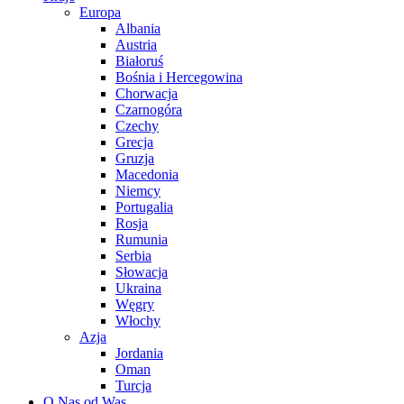
Europa
Albania
Austria
Białoruś
Bośnia i Hercegowina
Chorwacja
Czarnogóra
Czechy
Grecja
Gruzja
Macedonia
Niemcy
Portugalia
Rosja
Rumunia
Serbia
Słowacja
Ukraina
Węgry
Włochy
Azja
Jordania
Oman
Turcja
O Nas od Was