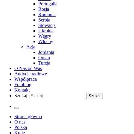
Portugalia
Rosja
Rumunia
Serbia
Słowacja
Ukraina
Węgry
Włochy
Azja
Jordania
Oman
Turcja
O Nas od Was
Audycje radiowe
Współpraca
Fotoblog
Kontakt
Szukaj:
Strona główna
O nas
Polska
Kraje