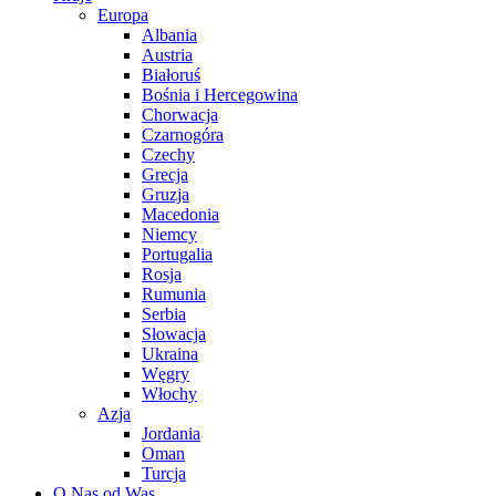
Europa
Albania
Austria
Białoruś
Bośnia i Hercegowina
Chorwacja
Czarnogóra
Czechy
Grecja
Gruzja
Macedonia
Niemcy
Portugalia
Rosja
Rumunia
Serbia
Słowacja
Ukraina
Węgry
Włochy
Azja
Jordania
Oman
Turcja
O Nas od Was