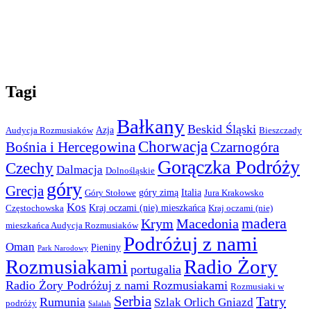
Tagi
Bałkany
Beskid Śląski
Azja
Audycja Rozmusiaków
Bieszczady
Chorwacja
Bośnia i Hercegowina
Czarnogóra
Gorączka Podróży
Czechy
Dalmacja
Dolnośląskie
góry
Grecja
góry zimą
Italia
Góry Stołowe
Jura Krakowsko
Kos
Kraj oczami (nie) mieszkańca
Częstochowska
Kraj oczami (nie)
madera
Krym
Macedonia
mieszkańca Audycja Rozmusiaków
Podróżuj z nami
Oman
Pieniny
Park Narodowy
Rozmusiakami
Radio Żory
portugalia
Radio Żory Podróżuj z nami Rozmusiakami
Rozmusiaki w
Serbia
Tatry
Rumunia
Szlak Orlich Gniazd
podróży
Salalah