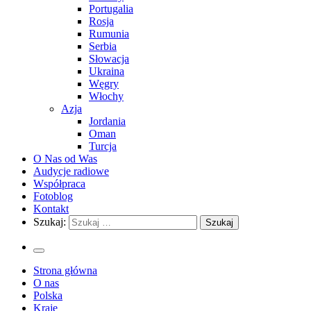
Portugalia
Rosja
Rumunia
Serbia
Słowacja
Ukraina
Węgry
Włochy
Azja
Jordania
Oman
Turcja
O Nas od Was
Audycje radiowe
Współpraca
Fotoblog
Kontakt
Szukaj:
Strona główna
O nas
Polska
Kraje