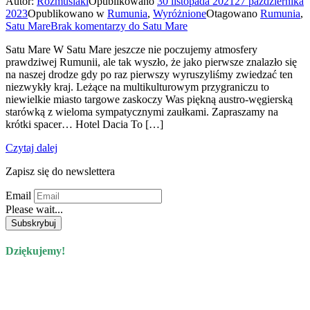
Autor:
Rozmusiaki
Opublikowano
30 listopada 2021
27 października
2023
Opublikowano w
Rumunia
,
Wyróżnione
Otagowano
Rumunia
,
Satu Mare
Brak komentarzy
do Satu Mare
Satu Mare W Satu Mare jeszcze nie poczujemy atmosfery
prawdziwej Rumunii, ale tak wyszło, że jako pierwsze znalazło się
na naszej drodze gdy po raz pierwszy wyruszyliśmy zwiedzać ten
niezwykły kraj. Leżące na multikulturowym przygraniczu to
niewielkie miasto targowe zaskoczy Was piękną austro-węgierską
starówką z wieloma sympatycznymi zaułkami. Zapraszamy na
krótki spacer… Hotel Dacia To […]
Czytaj dalej
Zapisz się do newslettera
Email
Please wait...
Dziękujemy!