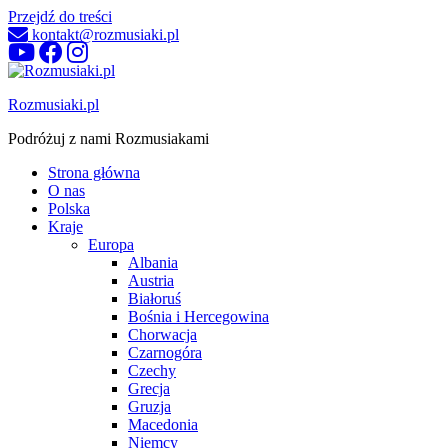
Przejdź do treści
kontakt@rozmusiaki.pl
Rozmusiaki.pl
Podróżuj z nami Rozmusiakami
Strona główna
O nas
Polska
Kraje
Europa
Albania
Austria
Białoruś
Bośnia i Hercegowina
Chorwacja
Czarnogóra
Czechy
Grecja
Gruzja
Macedonia
Niemcy