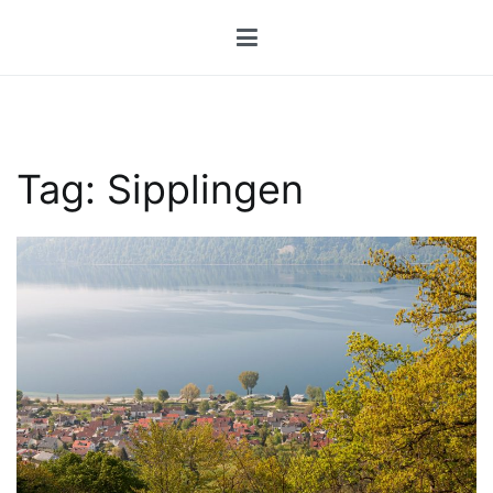
Przejdź
do
treści
Tag:
Sipplingen