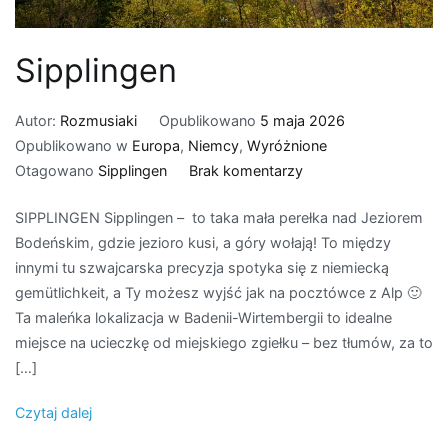
Sipplingen
Autor:
Rozmusiaki
Opublikowano
5 maja 2026
Opublikowano w
Europa
,
Niemcy
,
Wyróżnione
do
Otagowano
Sipplingen
Brak komentarzy
Sipplingen
SIPPLINGEN Sipplingen – to taka mała perełka nad Jeziorem
Bodeńskim, gdzie jezioro kusi, a góry wołają! To między
innymi tu szwajcarska precyzja spotyka się z niemiecką
gemütlichkeit, a Ty możesz wyjść jak na pocztówce z Alp 🙂
Ta maleńka lokalizacja w Badenii-Wirtembergii to idealne
miejsce na ucieczkę od miejskiego zgiełku – bez tłumów, za to
[…]
Czytaj dalej