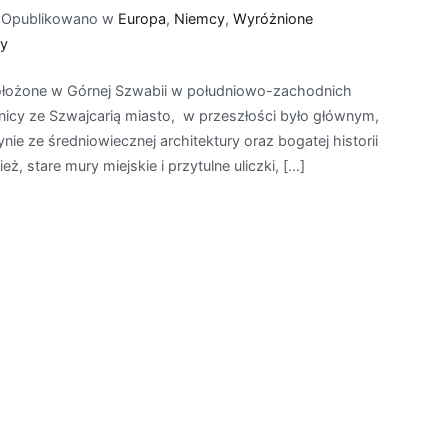
Opublikowano w
Europa
,
Niemcy
,
Wyróżnione
do
y
Ravensburg
ołożone w Górnej Szwabii w południowo-zachodnich
nicy ze Szwajcarią miasto, w przeszłości było głównym,
e ze średniowiecznej architektury oraz bogatej historii
ż, stare mury miejskie i przytulne uliczki, […]