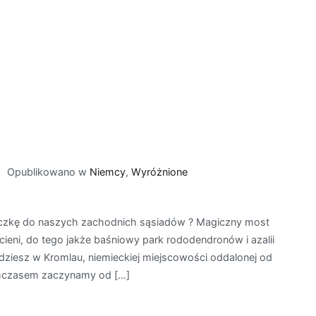
Opublikowano w
Niemcy
,
Wyróżnione
kę do naszych zachodnich sąsiadów ? Magiczny most
eni, do tego jakże baśniowy park rododendronów i azalii
jdziesz w Kromlau, niemieckiej miejscowości oddalonej od
Tymczasem zaczynamy od […]