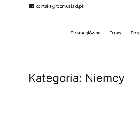
Przejdź
kontakt@rozmusiaki.pl
do
treści
Strona główna
O nas
Pol
Kategoria:
Niemcy