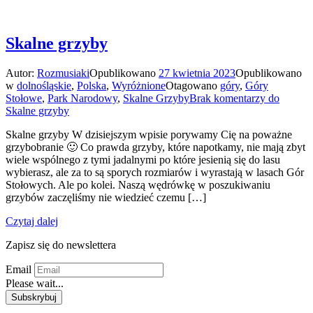
Skalne grzyby
Autor:
Rozmusiaki
Opublikowano
27 kwietnia 2023
Opublikowano
w
dolnośląskie
,
Polska
,
Wyróżnione
Otagowano
góry
,
Góry
Stołowe
,
Park Narodowy
,
Skalne Grzyby
Brak komentarzy
do
Skalne grzyby
Skalne grzyby W dzisiejszym wpisie porywamy Cię na poważne
grzybobranie 🙂 Co prawda grzyby, które napotkamy, nie mają zbyt
wiele wspólnego z tymi jadalnymi po które jesienią się do lasu
wybierasz, ale za to są sporych rozmiarów i wyrastają w lasach Gór
Stołowych. Ale po kolei. Naszą wędrówkę w poszukiwaniu
grzybów zaczęliśmy nie wiedzieć czemu […]
Czytaj dalej
Zapisz się do newslettera
Email
Please wait...