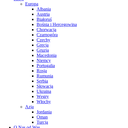
Europa
Albania
Austria
Białoruś
Bośnia i Hercegowina
Chorwacja
Czarnogóra
Czechy
Grecja
Gruzja
Macedonia
Niemcy
Portugalia
Rosja
Rumunia
Serbia
Słowacja
Ukraina
Węgry
Włochy
Azja
Jordania
Oman
Turcja
O Nas od Was