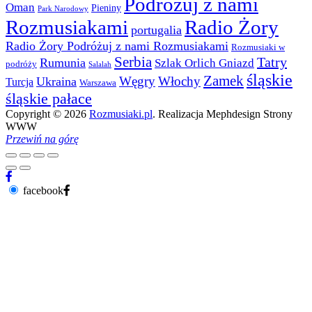
Podróżuj z nami
Oman
Pieniny
Park Narodowy
Rozmusiakami
Radio Żory
portugalia
Radio Żory Podróżuj z nami Rozmusiakami
Rozmusiaki w
Serbia
Tatry
Rumunia
Szlak Orlich Gniazd
podróży
Salalah
śląskie
Zamek
Węgry
Włochy
Ukraina
Turcja
Warszawa
śląskie pałace
Copyright © 2026
Rozmusiaki.pl
. Realizacja Mephdesign Strony
WWW
Przewiń na górę
facebook