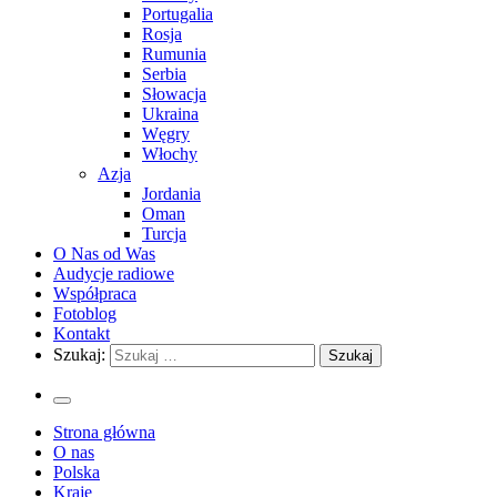
Portugalia
Rosja
Rumunia
Serbia
Słowacja
Ukraina
Węgry
Włochy
Azja
Jordania
Oman
Turcja
O Nas od Was
Audycje radiowe
Współpraca
Fotoblog
Kontakt
Szukaj:
Strona główna
O nas
Polska
Kraje