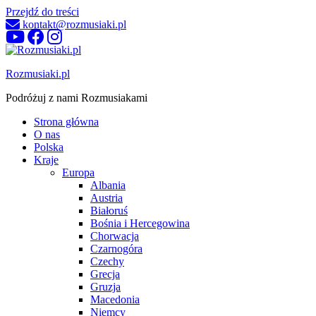
Przejdź do treści
kontakt@rozmusiaki.pl
Rozmusiaki.pl
Podróżuj z nami Rozmusiakami
Strona główna
O nas
Polska
Kraje
Europa
Albania
Austria
Białoruś
Bośnia i Hercegowina
Chorwacja
Czarnogóra
Czechy
Grecja
Gruzja
Macedonia
Niemcy