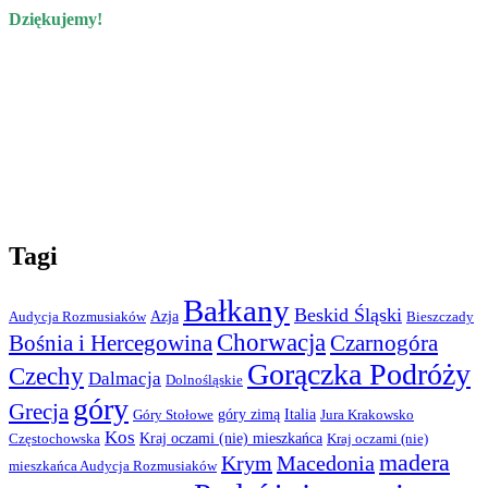
Dziękujemy!
Tagi
Bałkany
Beskid Śląski
Azja
Audycja Rozmusiaków
Bieszczady
Chorwacja
Bośnia i Hercegowina
Czarnogóra
Gorączka Podróży
Czechy
Dalmacja
Dolnośląskie
góry
Grecja
góry zimą
Italia
Góry Stołowe
Jura Krakowsko
Kos
Kraj oczami (nie) mieszkańca
Częstochowska
Kraj oczami (nie)
madera
Krym
Macedonia
mieszkańca Audycja Rozmusiaków