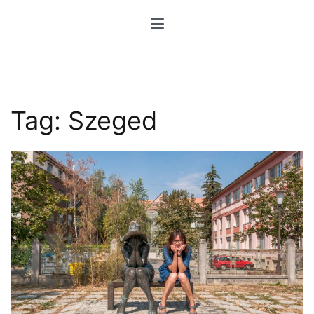
Przejdź
do
treści
Tag:
Szeged