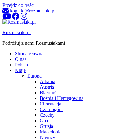
Przejdź do treści
kontakt@rozmusiaki.pl
Rozmusiaki.pl
Podróżuj z nami Rozmusiakami
Strona główna
O nas
Polska
Kraje
Europa
Albania
Austria
Białoruś
Bośnia i Hercegowina
Chorwacja
Czarnogóra
Czechy
Grecja
Gruzja
Macedonia
Niemcy