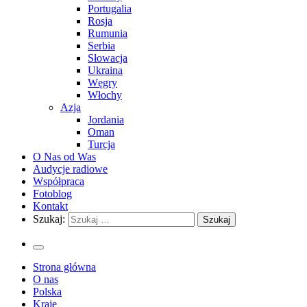
Portugalia
Rosja
Rumunia
Serbia
Słowacja
Ukraina
Węgry
Włochy
Azja
Jordania
Oman
Turcja
O Nas od Was
Audycje radiowe
Współpraca
Fotoblog
Kontakt
Szukaj:
Strona główna
O nas
Polska
Kraje