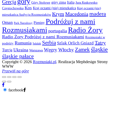
góry
Grecja
góry zimą
Italia
Góry Stołowe
Jura Krakowsko
Kos
Kraj oczami (nie) mieszkańca
Częstochowska
Kraj oczami (nie)
madera
Krym
Macedonia
mieszkańca Audycja Rozmusiaków
Podróżuj z nami
Oman
Pieniny
Park Narodowy
Rozmusiakami
Radio Żory
portugalia
Radio Żory Podróżuj z nami Rozmusiakami
Rozmusiaki w
Serbia
Tatry
Rumunia
Szlak Orlich Gniazd
podróży
Salalah
śląskie
Zamek
Węgry
Włochy
Ukraina
Turcja
Warszawa
śląskie pałace
Copyright © 2026
Rozmusiaki.pl
. Realizacja Mephdesign Strony
WWW
Przewiń na górę
facebook