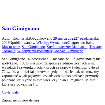
San Gimignano
Autor:
Rozmusiaki
Opublikowano
29 marca 2022
27 października
2023
Opublikowano w
Włochy
,
Wyróżnione
Otagowano
Italia
,
Miasto wież
,
San Gimignano
,
Średniowieczny Manhattan
,
Toscany
,
Toskania
,
Włochy
Brak komentarzy
do San Gimignano
San Gimignano Niecodzienne… niebanalne… nigdzie indziej nie
spotykane… A to wszystko za sprawą średniowiecznych wież,
wysokich i czworokątnych, których za czasów świetności było aż
72 sztuki, a do dzisiaj przetrwało jedynie 14. Jednak nie możemy
zapominać w jak pięknych toskańskich okolicznościach przyrody
położone jest słynne miasto wież, czyli San Gimignano. Miasto,
które usytuowało się […]
Czytaj dalej
Zapisz się do newslettera