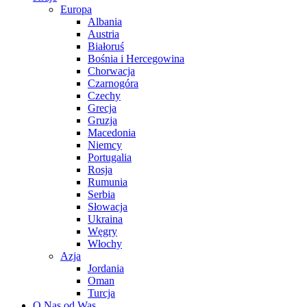
Europa
Albania
Austria
Białoruś
Bośnia i Hercegowina
Chorwacja
Czarnogóra
Czechy
Grecja
Gruzja
Macedonia
Niemcy
Portugalia
Rosja
Rumunia
Serbia
Słowacja
Ukraina
Węgry
Włochy
Azja
Jordania
Oman
Turcja
O Nas od Was