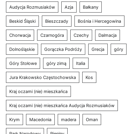
Audycja Rozmusiaków
Azja
Bałkany
Beskid Śląski
Bieszczady
Bośnia i Hercegowina
Chorwacja
Czarnogóra
Czechy
Dalmacja
Dolnośląskie
Gorączka Podróży
Grecja
góry
Góry Stołowe
góry zimą
Italia
Jura Krakowsko Częstochowska
Kos
Kraj oczami (nie) mieszkańca
Kraj oczami (nie) mieszkańca Audycja Rozmusiaków
Krym
Macedonia
madera
Oman
Park Narodowy
Pieniny