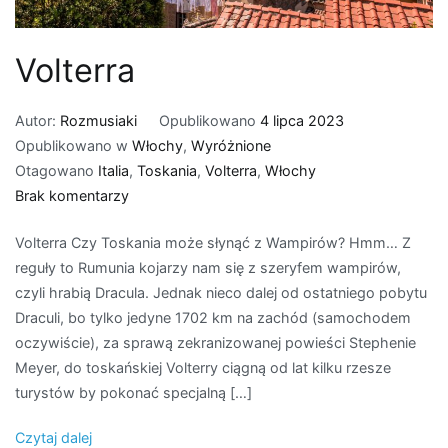
Volterra
Autor:
Rozmusiaki
Opublikowano
4 lipca 2023
Opublikowano w
Włochy
,
Wyróżnione
Otagowano
Italia
,
Toskania
,
Volterra
,
Włochy
do
Brak komentarzy
Volterra
Volterra Czy Toskania może słynąć z Wampirów? Hmm… Z
reguły to Rumunia kojarzy nam się z szeryfem wampirów,
czyli hrabią Dracula. Jednak nieco dalej od ostatniego pobytu
Draculi, bo tylko jedyne 1702 km na zachód (samochodem
oczywiście), za sprawą zekranizowanej powieści Stephenie
Meyer, do toskańskiej Volterry ciągną od lat kilku rzesze
turystów by pokonać specjalną […]
Czytaj dalej