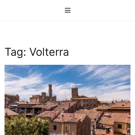
Przejdź
do
treści
Tag:
Volterra