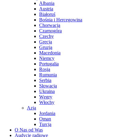
Albania
Austria
Białoruś
Bośnia i Hercegowina
Chorwacja
Czarnogóra
Czechy
Grecja
Gruzja
Macedonia
Niemcy
Portugalia
Rosja
Rumunia
Serbia
Słowacja
Ukraina
Węgry
Włochy
Azja
Jordania
Oman
Turcja
O Nas od Was
Audycje radiowe