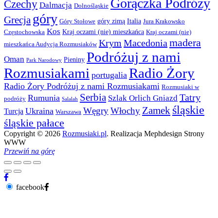
Gorączka Podróży
Czechy
Dalmacja
Dolnośląskie
góry
Grecja
góry zimą
Italia
Góry Stołowe
Jura Krakowsko
Kos
Kraj oczami (nie) mieszkańca
Częstochowska
Kraj oczami (nie)
madera
Krym
Macedonia
mieszkańca Audycja Rozmusiaków
Podróżuj z nami
Oman
Pieniny
Park Narodowy
Rozmusiakami
Radio Żory
portugalia
Radio Żory Podróżuj z nami Rozmusiakami
Rozmusiaki w
Serbia
Tatry
Rumunia
Szlak Orlich Gniazd
podróży
Salalah
śląskie
Zamek
Węgry
Włochy
Ukraina
Turcja
Warszawa
śląskie pałace
Copyright © 2026
Rozmusiaki.pl
. Realizacja Mephdesign Strony
WWW
Przewiń na górę
facebook