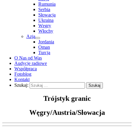
Rumunia
Serbia
Słowacja
Ukraina
Węgry
Włochy
Azja
Jordania
Oman
Turcja
O Nas od Was
Audycje radiowe
Współpraca
Fotoblog
Kontakt
Szukaj:
Trójstyk granic
Węgry/Austria/Słowacja