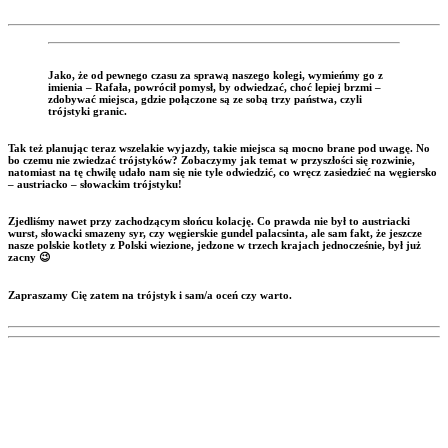
Jako, że od pewnego czasu za sprawą naszego kolegi, wymieńmy go z
imienia – Rafała, powrócił pomysł, by odwiedzać, choć lepiej brzmi –
zdobywać miejsca, gdzie połączone są ze sobą trzy państwa, czyli
trójstyki granic.
Tak też planując teraz wszelakie wyjazdy, takie miejsca są mocno brane pod uwagę. No
bo czemu nie zwiedzać trójstyków? Zobaczymy jak temat w przyszłości się rozwinie,
natomiast na tę chwilę udało nam się nie tyle odwiedzić, co wręcz zasiedzieć na węgiersko
– austriacko – słowackim trójstyku!
Zjedliśmy nawet przy zachodzącym słońcu kolację. Co prawda nie był to austriacki
wurst, słowacki smazeny syr, czy węgierskie gundel palacsinta, ale sam fakt, że jeszcze
nasze polskie kotlety z Polski wiezione, jedzone w trzech krajach jednocześnie, był już
zacny
😉
Zapraszamy Cię zatem na trójstyk i sam/a oceń czy warto.