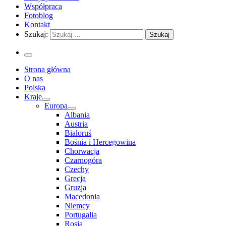
Współpraca
Fotoblog
Kontakt
Szukaj:
Strona główna
O nas
Polska
Kraje
Europa
Albania
Austria
Białoruś
Bośnia i Hercegowina
Chorwacja
Czarnogóra
Czechy
Grecja
Gruzja
Macedonia
Niemcy
Portugalia
Rosja