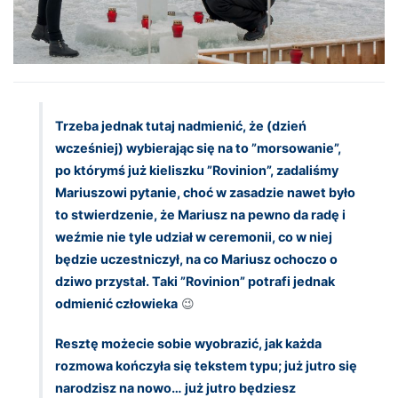
Trzeba jednak tutaj nadmienić, że (dzień
wcześniej) wybierając się na to ”morsowanie”,
po którymś już kieliszku ”Rovinion”, zadaliśmy
Mariuszowi pytanie, choć w zasadzie nawet było
to stwierdzenie, że Mariusz na pewno da radę i
weźmie nie tyle udział w ceremonii, co w niej
będzie uczestniczył, na co Mariusz ochoczo o
dziwo przystał. Taki ”Rovinion” potrafi jednak
odmienić człowieka
😉
Resztę możecie sobie wyobrazić, jak każda
rozmowa kończyła się tekstem typu; już jutro się
narodzisz na nowo… już jutro będziesz