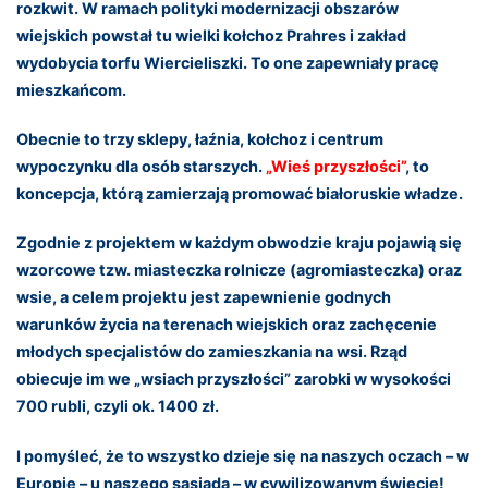
rozkwit. W ramach polityki modernizacji obszarów
wiejskich powstał tu wielki kołchoz Prahres i zakład
wydobycia torfu Wiercieliszki. To one zapewniały pracę
mieszkańcom.
Obecnie to trzy sklepy, łaźnia, kołchoz i centrum
wypoczynku dla osób starszych.
„Wieś przyszłości”
, to
koncepcja, którą zamierzają promować białoruskie władze.
Zgodnie z projektem w każdym obwodzie kraju pojawią się
wzorcowe tzw. miasteczka rolnicze (agromiasteczka) oraz
wsie, a celem projektu jest zapewnienie godnych
warunków życia na terenach wiejskich oraz zachęcenie
młodych specjalistów do zamieszkania na wsi. Rząd
obiecuje im we „wsiach przyszłości” zarobki w wysokości
700 rubli, czyli ok. 1400 zł.
I pomyśleć, że to wszystko dzieje się na naszych oczach – w
Europie – u naszego sąsiada – w cywilizowanym świecie!