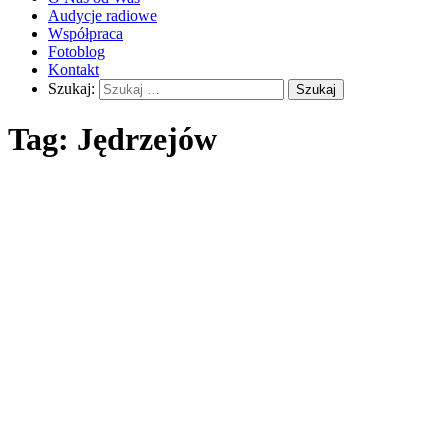
Audycje radiowe
Współpraca
Fotoblog
Kontakt
Szukaj:
Tag:
Jędrzejów