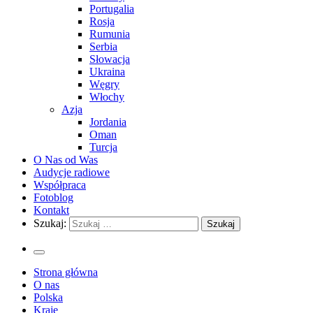
Portugalia
Rosja
Rumunia
Serbia
Słowacja
Ukraina
Węgry
Włochy
Azja
Jordania
Oman
Turcja
O Nas od Was
Audycje radiowe
Współpraca
Fotoblog
Kontakt
Szukaj:
Strona główna
O nas
Polska
Kraje