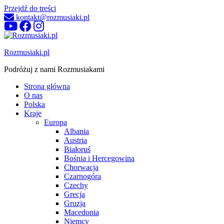
Przejdź do treści
kontakt@rozmusiaki.pl
Rozmusiaki.pl
Podróżuj z nami Rozmusiakami
Strona główna
O nas
Polska
Kraje
Europa
Albania
Austria
Białoruś
Bośnia i Hercegowina
Chorwacja
Czarnogóra
Czechy
Grecja
Gruzja
Macedonia
Niemcy