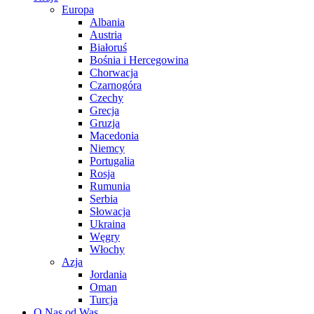
Europa
Albania
Austria
Białoruś
Bośnia i Hercegowina
Chorwacja
Czarnogóra
Czechy
Grecja
Gruzja
Macedonia
Niemcy
Portugalia
Rosja
Rumunia
Serbia
Słowacja
Ukraina
Węgry
Włochy
Azja
Jordania
Oman
Turcja
O Nas od Was