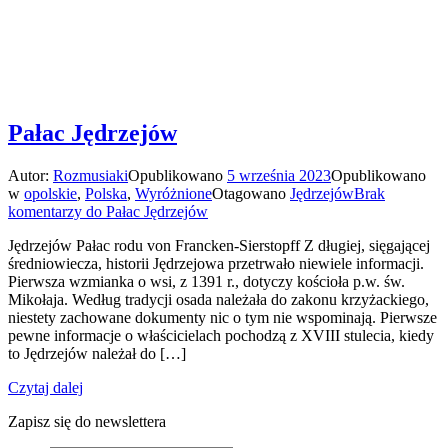
Pałac Jędrzejów
Autor:
Rozmusiaki
Opublikowano
5 września 2023
Opublikowano
w
opolskie
,
Polska
,
Wyróżnione
Otagowano
Jędrzejów
Brak
komentarzy
do Pałac Jędrzejów
Jędrzejów Pałac rodu von Francken-Sierstopff Z długiej, sięgającej
średniowiecza, historii Jędrzejowa przetrwało niewiele informacji.
Pierwsza wzmianka o wsi, z 1391 r., dotyczy kościoła p.w. św.
Mikołaja. Według tradycji osada należała do zakonu krzyżackiego,
niestety zachowane dokumenty nic o tym nie wspominają. Pierwsze
pewne informacje o właścicielach pochodzą z XVIII stulecia, kiedy
to Jędrzejów należał do […]
Czytaj dalej
Zapisz się do newslettera