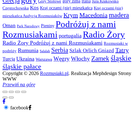
Grecja
góry zimą
Italia
Góry Stołowe
Jura Krakowsko
Kos
Kraj oczami (nie) mieszkańca
Częstochowska
Kraj oczami (nie)
madera
Krym
Macedonia
mieszkańca Audycja Rozmusiaków
Podróżuj z nami
Oman
Pieniny
Park Narodowy
Rozmusiakami
Radio Żory
portugalia
Radio Żory Podróżuj z nami Rozmusiakami
Rozmusiaki w
Serbia
Tatry
Rumunia
Szlak Orlich Gniazd
podróży
Salalah
śląskie
Zamek
Węgry
Włochy
Ukraina
Turcja
Warszawa
śląskie pałace
Copyright © 2026
Rozmusiaki.pl
. Realizacja Mephdesign Strony
WWW
Przewiń na górę
facebook