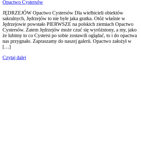
Opactwo Cystersów
JĘDRZEJÓW Opactwo Cystersów Dla wielbicieli obiektów
sakralnych, Jędrzejów to nie byle jaka gratka. Otóż właśnie w
Jędrzejowie powstało PIERWSZE na polskich ziemiach Opactwo
Cystersów. Zatem Jędrzejów może czuć się wyróżniony, a my, jako
że lubimy to co Cystersi po sobie zostawili oglądać, to i do opactwa
nas przygnało. Zapraszamy do naszej galerii. Opactwo założył w
[…]
Czytaj dalej