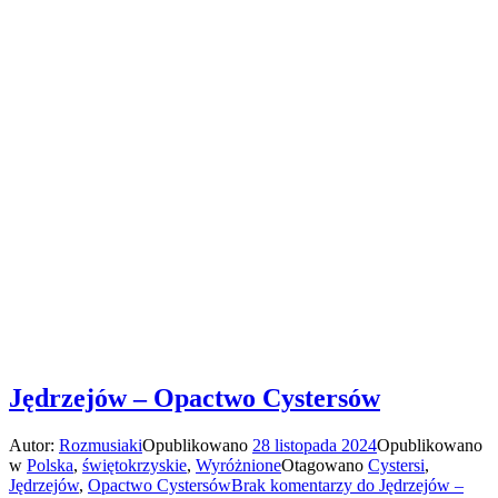
Jędrzejów – Opactwo Cystersów
Autor:
Rozmusiaki
Opublikowano
28 listopada 2024
Opublikowano
w
Polska
,
świętokrzyskie
,
Wyróżnione
Otagowano
Cystersi
,
Jędrzejów
,
Opactwo Cystersów
Brak komentarzy
do Jędrzejów –