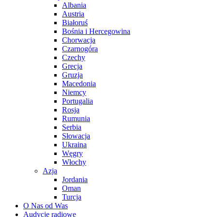
Albania
Austria
Białoruś
Bośnia i Hercegowina
Chorwacja
Czarnogóra
Czechy
Grecja
Gruzja
Macedonia
Niemcy
Portugalia
Rosja
Rumunia
Serbia
Słowacja
Ukraina
Węgry
Włochy
Azja
Jordania
Oman
Turcja
O Nas od Was
Audycje radiowe