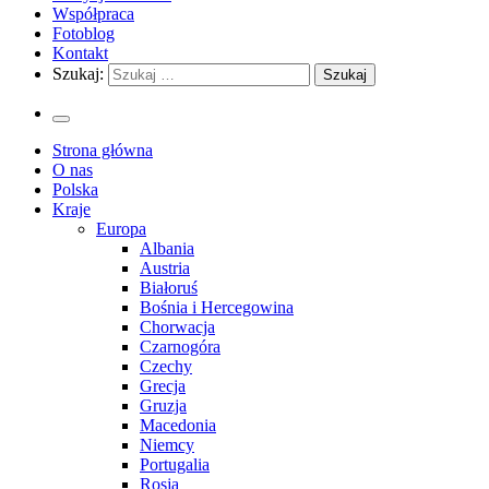
Współpraca
Fotoblog
Kontakt
Szukaj:
Strona główna
O nas
Polska
Kraje
Europa
Albania
Austria
Białoruś
Bośnia i Hercegowina
Chorwacja
Czarnogóra
Czechy
Grecja
Gruzja
Macedonia
Niemcy
Portugalia
Rosja