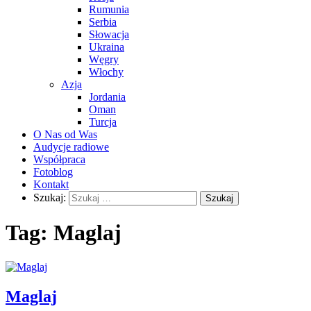
Rumunia
Serbia
Słowacja
Ukraina
Węgry
Włochy
Azja
Jordania
Oman
Turcja
O Nas od Was
Audycje radiowe
Współpraca
Fotoblog
Kontakt
Szukaj:
Tag:
Maglaj
Maglaj