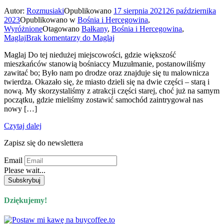
Autor:
Rozmusiaki
Opublikowano
17 sierpnia 2021
26 października
2023
Opublikowano w
Bośnia i Hercegowina
,
Wyróżnione
Otagowano
Bałkany
,
Bośnia i Hercegowina
,
Maglaj
Brak komentarzy
do Maglaj
Maglaj Do tej niedużej miejscowości, gdzie większość
mieszkańców stanowią bośniaccy Muzułmanie, postanowiliśmy
zawitać bo; Było nam po drodze oraz znajduje się tu malownicza
twierdza. Okazało się, że miasto dzieli się na dwie części – starą i
nową. My skorzystaliśmy z atrakcji części starej, choć już na samym
początku, gdzie mieliśmy zostawić samochód zaintrygował nas
nowy […]
Czytaj dalej
Zapisz się do newslettera
Email
Please wait...
Dziękujemy!