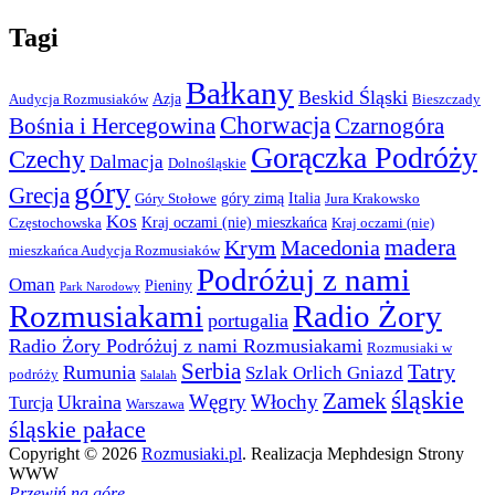
Tagi
Bałkany
Beskid Śląski
Azja
Audycja Rozmusiaków
Bieszczady
Chorwacja
Bośnia i Hercegowina
Czarnogóra
Gorączka Podróży
Czechy
Dalmacja
Dolnośląskie
góry
Grecja
góry zimą
Italia
Góry Stołowe
Jura Krakowsko
Kos
Kraj oczami (nie) mieszkańca
Częstochowska
Kraj oczami (nie)
madera
Krym
Macedonia
mieszkańca Audycja Rozmusiaków
Podróżuj z nami
Oman
Pieniny
Park Narodowy
Rozmusiakami
Radio Żory
portugalia
Radio Żory Podróżuj z nami Rozmusiakami
Rozmusiaki w
Serbia
Tatry
Rumunia
Szlak Orlich Gniazd
podróży
Salalah
śląskie
Zamek
Węgry
Włochy
Ukraina
Turcja
Warszawa
śląskie pałace
Copyright © 2026
Rozmusiaki.pl
. Realizacja Mephdesign Strony
WWW
Przewiń na górę