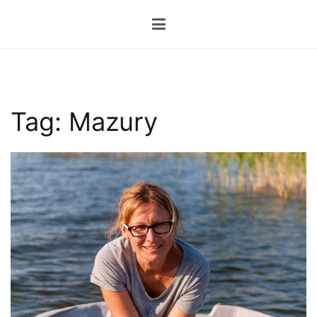
Przejdź
do
treści
Tag:
Mazury