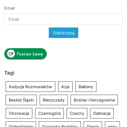
Email
Tagi
Audycja Rozmusiaków
Azja
Bałkany
Beskid Śląski
Bieszczady
Bośnia i Hercegowina
Chorwacja
Czarnogóra
Czechy
Dalmacja
Dolnośląskie
Gorączka Podróży
Grecja
góry