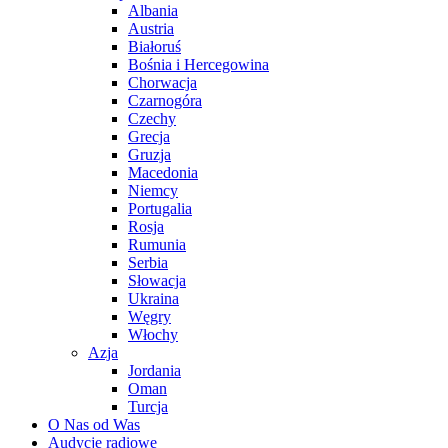
Albania
Austria
Białoruś
Bośnia i Hercegowina
Chorwacja
Czarnogóra
Czechy
Grecja
Gruzja
Macedonia
Niemcy
Portugalia
Rosja
Rumunia
Serbia
Słowacja
Ukraina
Węgry
Włochy
Azja
Jordania
Oman
Turcja
O Nas od Was
Audycje radiowe