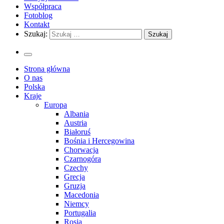
Współpraca
Fotoblog
Kontakt
Szukaj:
Strona główna
O nas
Polska
Kraje
Europa
Albania
Austria
Białoruś
Bośnia i Hercegowina
Chorwacja
Czarnogóra
Czechy
Grecja
Gruzja
Macedonia
Niemcy
Portugalia
Rosja