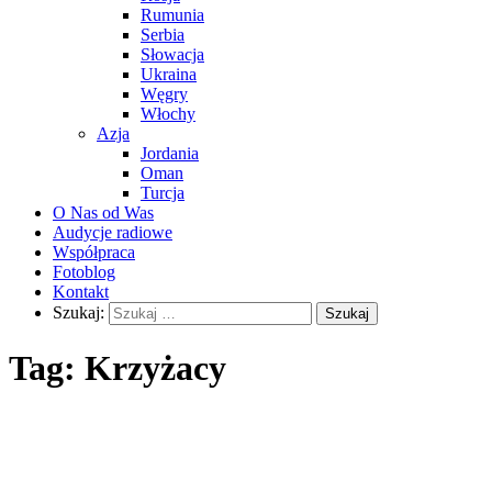
Rumunia
Serbia
Słowacja
Ukraina
Węgry
Włochy
Azja
Jordania
Oman
Turcja
O Nas od Was
Audycje radiowe
Współpraca
Fotoblog
Kontakt
Szukaj:
Tag:
Krzyżacy