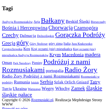
Tagi
Bałkany
Beskid Śląski
Azja
Audycja Rozmusiaków
Bieszczady
Chorwacja
Bośnia i Hercegowina
Czarnogóra
Gorączka Podróży
Czechy
Dalmacja
Dolnośląskie
góry
Grecja
góry zimą
Italia
Góry Stołowe
Jura Krakowsko
Kos
Kraj oczami (nie) mieszkańca
Częstochowska
Kraj oczami (nie)
madera
Krym
Macedonia
mieszkańca Audycja Rozmusiaków
Podróżuj z nami
Oman
Pieniny
Park Narodowy
Rozmusiakami
Radio Żory
portugalia
Radio Żory Podróżuj z nami Rozmusiakami
Rozmusiaki w
Serbia
Tatry
Rumunia
Szlak Orlich Gniazd
podróży
Salalah
śląskie
Zamek
Węgry
Włochy
Ukraina
Turcja
Warszawa
śląskie pałace
Copyright © 2026
Rozmusiaki.pl
. Realizacja Mephdesign Strony
WWW
Przewiń na górę