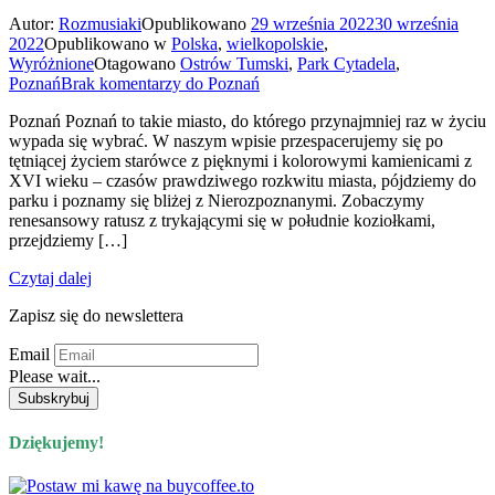
Autor:
Rozmusiaki
Opublikowano
29 września 2022
30 września
2022
Opublikowano w
Polska
,
wielkopolskie
,
Wyróżnione
Otagowano
Ostrów Tumski
,
Park Cytadela
,
Poznań
Brak komentarzy
do Poznań
Poznań Poznań to takie miasto, do którego przynajmniej raz w życiu
wypada się wybrać. W naszym wpisie przespacerujemy się po
tętniącej życiem starówce z pięknymi i kolorowymi kamienicami z
XVI wieku – czasów prawdziwego rozkwitu miasta, pójdziemy do
parku i poznamy się bliżej z Nierozpoznanymi. Zobaczymy
renesansowy ratusz z trykającymi się w południe koziołkami,
przejdziemy […]
Czytaj dalej
Zapisz się do newslettera
Email
Please wait...
Dziękujemy!