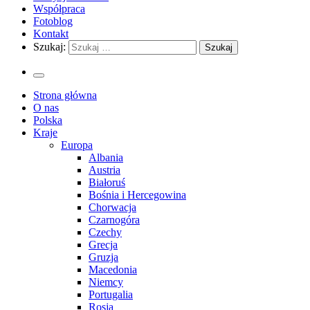
Współpraca
Fotoblog
Kontakt
Szukaj:
Strona główna
O nas
Polska
Kraje
Europa
Albania
Austria
Białoruś
Bośnia i Hercegowina
Chorwacja
Czarnogóra
Czechy
Grecja
Gruzja
Macedonia
Niemcy
Portugalia
Rosja