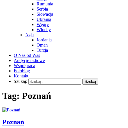
Rumunia
Serbia
Słowacja
Ukraina
Węgry
Włochy
Azja
Jordania
Oman
Turcja
O Nas od Was
Audycje radiowe
Współpraca
Fotoblog
Kontakt
Szukaj:
Tag:
Poznań
Poznań