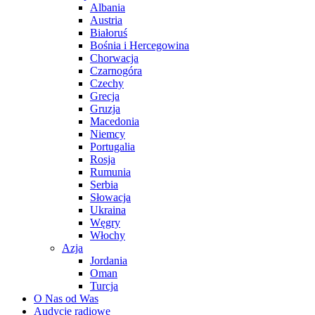
Albania
Austria
Białoruś
Bośnia i Hercegowina
Chorwacja
Czarnogóra
Czechy
Grecja
Gruzja
Macedonia
Niemcy
Portugalia
Rosja
Rumunia
Serbia
Słowacja
Ukraina
Węgry
Włochy
Azja
Jordania
Oman
Turcja
O Nas od Was
Audycje radiowe