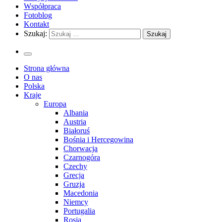
Współpraca
Fotoblog
Kontakt
Szukaj:
Strona główna
O nas
Polska
Kraje
Europa
Albania
Austria
Białoruś
Bośnia i Hercegowina
Chorwacja
Czarnogóra
Czechy
Grecja
Gruzja
Macedonia
Niemcy
Portugalia
Rosja