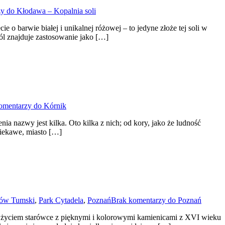
zy
do Kłodawa – Kopalnia soli
 barwie białej i unikalnej różowej – to jedyne złoże tej soli w
ól znajduje zastosowanie jako […]
omentarzy
do Kórnik
a nazwy jest kilka. Oto kilka z nich; od kory, jako że ludność
ciekawe, miasto […]
rów Tumski
,
Park Cytadela
,
Poznań
Brak komentarzy
do Poznań
ej życiem starówce z pięknymi i kolorowymi kamienicami z XVI wieku