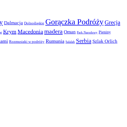
Gorączka Podróży
y
Grecja
Dalmacja
Dolnośląskie
madera
Krym
Macedonia
Oman
Pieniny
ów
Park Narodowy
Serbia
kami
Rumunia
Szlak Orlich
Rozmusiaki w podróży
Salalah