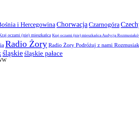
Chorwacja
Czech
Bośnia i Hercegowina
Czarnogóra
Kraj oczami (nie) mieszkańca
Kraj oczami (nie) mieszkańca Audycja Rozmusiak
Radio Żory
ia
Radio Żory Podróżuj z nami Rozmusia
śląskie
śląskie pałace
k
WWW