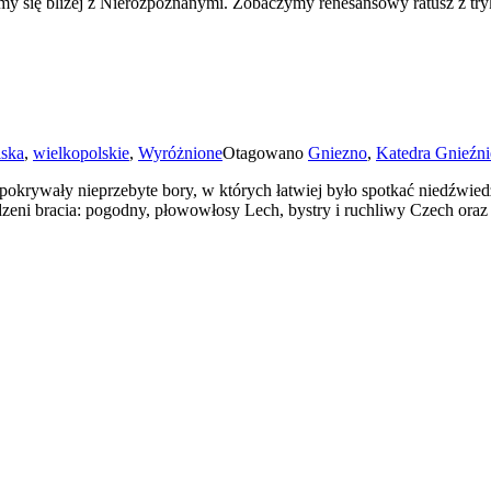
y się bliżej z Nierozpoznanymi. Zobaczymy renesansowy ratusz z try
lska
,
wielkopolskie
,
Wyróżnione
Otagowano
Gniezno
,
Katedra Gnieźni
krywały nieprzebyte bory, w których łatwiej było spotkać niedźwied
odzeni bracia: pogodny, płowowłosy Lech, bystry i ruchliwy Czech oraz