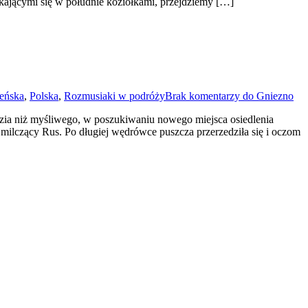
kającymi się w południe koziołkami, przejdziemy […]
eńska
,
Polska
,
Rozmusiaki w podróży
Brak komentarzy
do Gniezno
zia niż myśliwego, w poszukiwaniu nowego miejsca osiedlenia
 milczący Rus. Po długiej wędrówce puszcza przerzedziła się i oczom