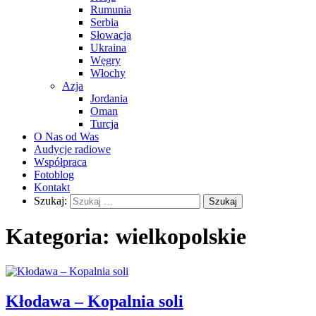
Rumunia
Serbia
Słowacja
Ukraina
Węgry
Włochy
Azja
Jordania
Oman
Turcja
O Nas od Was
Audycje radiowe
Współpraca
Fotoblog
Kontakt
Szukaj:
Kategoria:
wielkopolskie
Kłodawa – Kopalnia soli