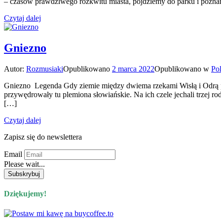
– czasów prawdziwego rozkwitu miasta, pójdziemy do parku i poznam
Czytaj dalej
Gniezno
Autor:
Rozmusiaki
Opublikowano
2 marca 2022
Opublikowano w
Po
Gniezno Legenda Gdy ziemie między dwiema rzekami Wisłą i Odrą po
przywędrowały tu plemiona słowiańskie. Na ich czele jechali trzej r
[…]
Czytaj dalej
Zapisz się do newslettera
Email
Please wait...
Dziękujemy!