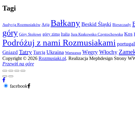
Tagi
Bałkany
Beskid Śląski
Azja
Audycja Rozmusiaków
Bieszczady
góry
Kos
góry zimą
Italia
Góry Stołowe
Jura Krakowsko Częstochowska
Podróżuj z nami Rozmusiakami
portugal
Zame
Tatry
Węgry
Włochy
Ukraina
Gniazd
Turcja
Warszawa
Copyright © 2026
Rozmusiaki.pl
. Realizacja Mephdesign Strony 
Przewiń na górę
facebook