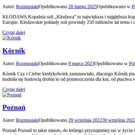
Autor:
Rozmusiaki
Opublikowano
20 lutego 2025
Opublikowano w
P
KŁODAWA Kopalnia soli „Kłodawa” to największa i najgłębsza kopalni
Europie. Kłodawskie pokłady soli powstały 250 milionów lat temu i 
Czytaj dalej
Kórnik
Autor:
Rozmusiaki
Opublikowano
9 marca 2023
Opublikowano w
Po
Kórnik Czy i Ciebie kiedykolwiek zastanawiało, dlaczego Kórnik pisa
trudniła się hodowlą drobiu to od pomieszczenia dla kur, od ptactwa
Czytaj dalej
Poznań
Autor:
Rozmusiaki
Opublikowano
29 września 2022
30 września 202
Poznań Poznań to takie miasto, do którego przynajmniej raz w życi