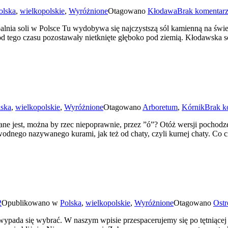
olska
,
wielkopolskie
,
Wyróżnione
Otagowano
Kłodawa
Brak komentar
a soli w Polsce Tu wydobywa się najczystszą sól kamienną na świecie o
od tego czasu pozostawały nietknięte głęboko pod ziemią. Kłodawska s
lska
,
wielkopolskie
,
Wyróżnione
Otagowano
Arboretum
,
Kórnik
Brak k
ne jest, można by rzec niepoprawnie, przez ”ó”? Otóż wersji pochodzeni
 wodnego nazywanego kurami, jak też od chaty, czyli kurnej chaty. Co 
2
Opublikowano w
Polska
,
wielkopolskie
,
Wyróżnione
Otagowano
Ost
u wypada się wybrać. W naszym wpisie przespacerujemy się po tętniąc