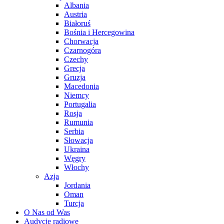
Albania
Austria
Białoruś
Bośnia i Hercegowina
Chorwacja
Czarnogóra
Czechy
Grecja
Gruzja
Macedonia
Niemcy
Portugalia
Rosja
Rumunia
Serbia
Słowacja
Ukraina
Węgry
Włochy
Azja
Jordania
Oman
Turcja
O Nas od Was
Audycje radiowe