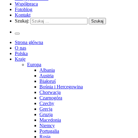
Współpraca
Fotoblog
Kontakt
Szukaj:
Strona główna
O nas
Polska
Kraje
Europa
Albania
Austria
Białoruś
Bośnia i Hercegowina
Chorwacja
Czarnogóra
Czechy
Grecja
Gruzja
Macedonia
Niemcy
Portugalia
Rosja