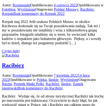
Autor:
Rozmusiaki
Opublikowano
4 czerwca 2022
Opublikowano w
Fotoblog
,
Wyróżnione
Otagowano
Polskie Morawy
,
Racibórz
,
Rzepak
Brak komentarzy
do Rzepak 2022
Rzepak maj 2022 Jeśli szukasz Polskich Moraw, to okolice
Raciborza doskonale się na Twoje poszukiwania nadają. Tak też i
my w poszukiwaniu nie ustaliśmy i wraz z kilkuosobową grupą
pasjonatów fotografii udaliśmy się w teren, by uwiecznić kilka
kadrów z rzepakiem jako bohaterem głównym. Piękny, a i wesoły
był to dzień, dlatego też pragniemy podzielić […]
Czytaj dalej
Racibórz
Autor:
Rozmusiaki
Opublikowano
7 kwietnia 2022
14 lipca
2022
Opublikowano w
Polska
,
śląskie
,
Wyróżnione
Otagowano
Baszta
,
Pomnik Matki Polki
,
Racibórz
,
śląskie
,
Zamek
piastowski
Brak komentarzy
do Racibórz
Racibórz Wydaje się, że od strony turystycznej Racibórz tak trochę
po macoszemu jest traktowany. Oczywiście to duży błąd, bo jak
większość miast w Polsce, tak i Racibórz ma całkiem sporo do