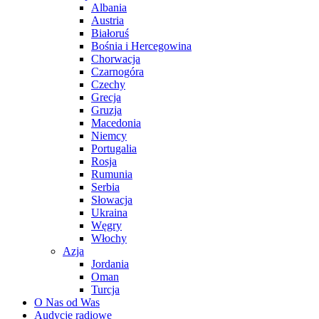
Albania
Austria
Białoruś
Bośnia i Hercegowina
Chorwacja
Czarnogóra
Czechy
Grecja
Gruzja
Macedonia
Niemcy
Portugalia
Rosja
Rumunia
Serbia
Słowacja
Ukraina
Węgry
Włochy
Azja
Jordania
Oman
Turcja
O Nas od Was
Audycje radiowe