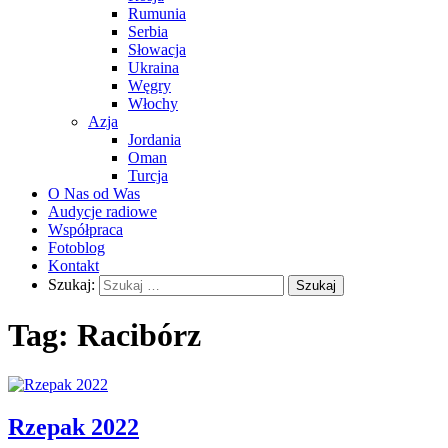
Rumunia
Serbia
Słowacja
Ukraina
Węgry
Włochy
Azja
Jordania
Oman
Turcja
O Nas od Was
Audycje radiowe
Współpraca
Fotoblog
Kontakt
Szukaj:
Tag:
Racibórz
Rzepak 2022