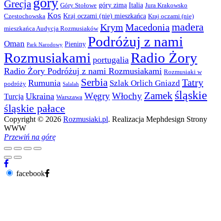
góry
Grecja
góry zimą
Italia
Góry Stołowe
Jura Krakowsko
Kos
Kraj oczami (nie) mieszkańca
Częstochowska
Kraj oczami (nie)
madera
Krym
Macedonia
mieszkańca Audycja Rozmusiaków
Podróżuj z nami
Oman
Pieniny
Park Narodowy
Rozmusiakami
Radio Żory
portugalia
Radio Żory Podróżuj z nami Rozmusiakami
Rozmusiaki w
Serbia
Tatry
Rumunia
Szlak Orlich Gniazd
podróży
Salalah
śląskie
Zamek
Węgry
Włochy
Ukraina
Turcja
Warszawa
śląskie pałace
Copyright © 2026
Rozmusiaki.pl
. Realizacja Mephdesign Strony
WWW
Przewiń na górę
facebook