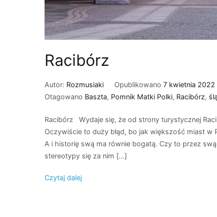
Racibórz
Autor:
Rozmusiaki
Opublikowano
7 kwietnia 2022
Otagowano
Baszta
,
Pomnik Matki Polki
,
Racibórz
,
śl
Racibórz Wydaje się, że od strony turystycznej Rac
Oczywiście to duży błąd, bo jak większość miast w 
A i historię swą ma równie bogatą. Czy to przez swą
stereotypy się za nim […]
Czytaj dalej