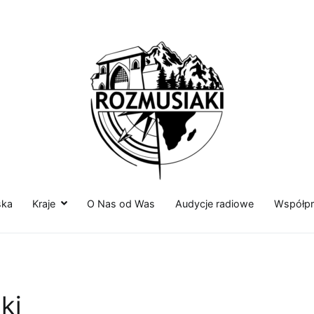
Rozmusiaki.pl
Podróżuj z nami Rozmusiakami
ska
Kraje
O Nas od Was
Audycje radiowe
Współpr
ki