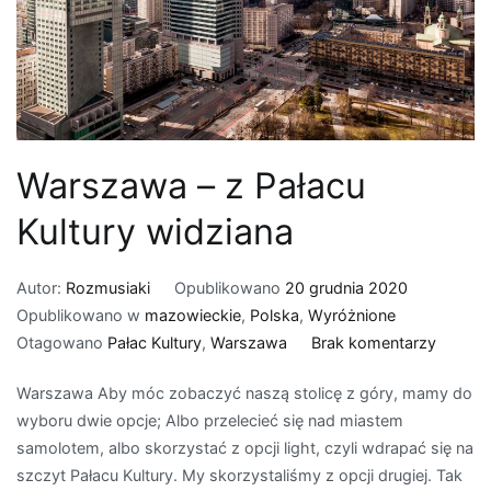
Warszawa – z Pałacu
Kultury widziana
Autor:
Rozmusiaki
Opublikowano
20 grudnia 2020
Opublikowano w
mazowieckie
,
Polska
,
Wyróżnione
do
Otagowano
Pałac Kultury
,
Warszawa
Brak komentarzy
Warsz
Warszawa Aby móc zobaczyć naszą stolicę z góry, mamy do
–
wyboru dwie opcje; Albo przelecieć się nad miastem
z
samolotem, albo skorzystać z opcji light, czyli wdrapać się na
Pałacu
szczyt Pałacu Kultury. My skorzystaliśmy z opcji drugiej. Tak
Kultury