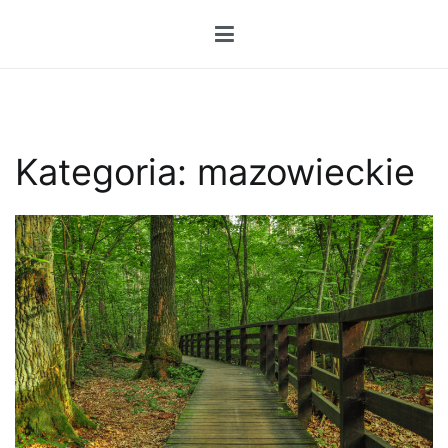
Przejdź
do
treści
Kategoria:
mazowieckie