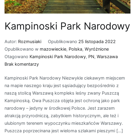
Kampinoski Park Narodowy
Autor:
Rozmusiaki
Opublikowano
25 listopada 2022
Opublikowano w
mazowieckie
,
Polska
,
Wyróżnione
Otagowano
Kampinoski Park Narodowy
,
PN
,
Warszawa
do
Brak komentarzy
Kampinoski
Kampinoski Park Narodowy Niezwykle ciekawym miejscem
Park
na mapie naszego kraju jest sąsiadujący bezpośrednio z
Narodowy
naszą stolicą Warszawą kompleks leśny zwany Puszczą
Kampinoską. Owa Puszcza objęta jest ochroną jako park
narodowy – jedyny w środkowej Polsce. Jest zarazem
atrakcją przyrodniczą, zabytkiem historycznym, ale też i
ulubionym terenem wypoczynku mieszkańców Warszawy.
Puszcza poprzecinana jest wieloma szlakami pieszymi […]