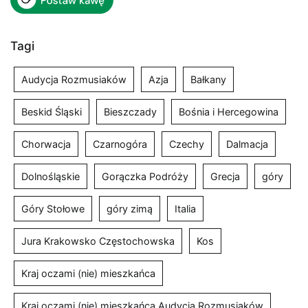
Tagi
Audycja Rozmusiaków
Azja
Bałkany
Beskid Śląski
Bieszczady
Bośnia i Hercegowina
Chorwacja
Czarnogóra
Czechy
Dalmacja
Dolnośląskie
Gorączka Podróży
Grecja
góry
Góry Stołowe
góry zimą
Italia
Jura Krakowsko Częstochowska
Kos
Kraj oczami (nie) mieszkańca
Kraj oczami (nie) mieszkańca Audycja Rozmusiaków