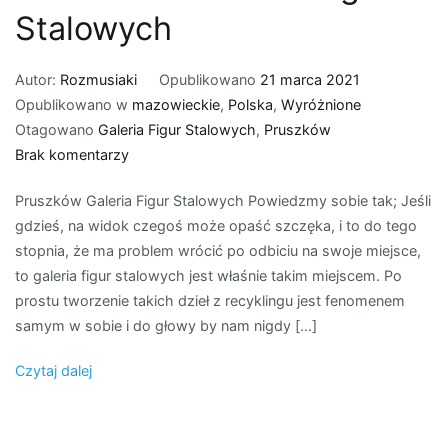
Stalowych
Autor:
Rozmusiaki
Opublikowano
21 marca 2021
Opublikowano w
mazowieckie
,
Polska
,
Wyróżnione
Otagowano
Galeria Figur Stalowych
,
Pruszków
do
Brak komentarzy
Pruszków
Pruszków Galeria Figur Stalowych Powiedzmy sobie tak; Jeśli
–
gdzieś, na widok czegoś może opaść szczęka, i to do tego
Galeria
stopnia, że ma problem wrócić po odbiciu na swoje miejsce,
Figur
to galeria figur stalowych jest właśnie takim miejscem. Po
Stalowych
prostu tworzenie takich dzieł z recyklingu jest fenomenem
samym w sobie i do głowy by nam nigdy […]
Czytaj dalej