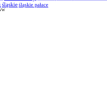
śląskie
śląskie pałace
k
WWW