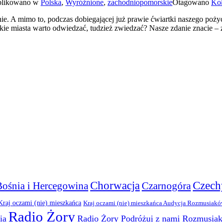
likowano w
Polska
,
Wyróżnione
,
zachodniopomorskie
Otagowano
Ko
gnie. A mimo to, podczas dobiegającej już prawie ćwiartki naszego poży
skie miasta warto odwiedzać, tudzież zwiedzać? Nasze zdanie znacie 
Chorwacja
Czech
Bośnia i Hercegowina
Czarnogóra
Kraj oczami (nie) mieszkańca
Kraj oczami (nie) mieszkańca Audycja Rozmusiak
Radio Żory
ia
Radio Żory Podróżuj z nami Rozmusia