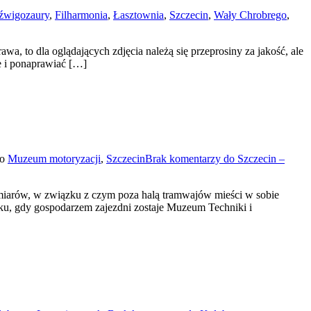
źwigozaury
,
Filharmonia
,
Łasztownia
,
Szczecin
,
Wały Chrobrego
,
a, to dla oglądających zdjęcia należą się przeprosiny za jakość, ale
ie i ponaprawiać […]
no
Muzeum motoryzacji
,
Szczecin
Brak komentarzy
do Szczecin –
miarów, w związku z czym poza halą tramwajów mieści w sobie
oku, gdy gospodarzem zajezdni zostaje Muzeum Techniki i