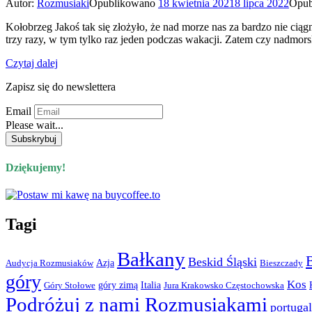
Autor:
Rozmusiaki
Opublikowano
18 kwietnia 2021
8 lipca 2022
Opub
Kołobrzeg Jakoś tak się złożyło, że nad morze nas za bardzo nie cią
trzy razy, w tym tylko raz jeden podczas wakacji. Zatem czy nadmor
Czytaj dalej
Zapisz się do newslettera
Email
Please wait...
Dziękujemy!
Tagi
Bałkany
Beskid Śląski
Azja
Audycja Rozmusiaków
Bieszczady
góry
Kos
góry zimą
Italia
Góry Stołowe
Jura Krakowsko Częstochowska
Podróżuj z nami Rozmusiakami
portugal