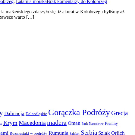
łobrzeg
,
Latarnia morska
Brak komentarzy
do Kołobrzeg
cia małżeńskiego zdarzyło się, iż akurat w Kołobrzegu byliśmy aż
– zawsze warto […]
Gorączka Podróży
y
Grecja
Dalmacja
Dolnośląskie
madera
Krym
Macedonia
Oman
Pieniny
ów
Park Narodowy
Serbia
kami
Rumunia
Szlak Orlich
Rozmusiaki w podróży
Salalah