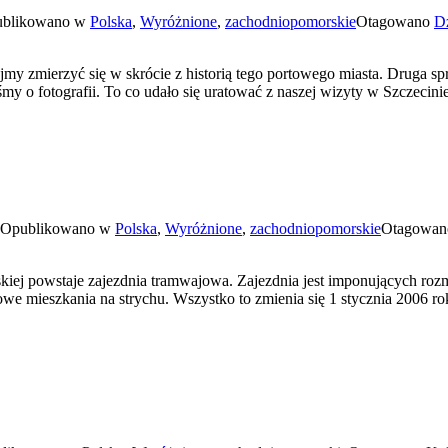
blikowano w
Polska
,
Wyróżnione
,
zachodniopomorskie
Otagowano
D
 zmierzyć się w skrócie z historią tego portowego miasta. Druga spraw
śmy o fotografii. To co udało się uratować z naszej wizyty w Szczecin
Opublikowano w
Polska
,
Wyróżnione
,
zachodniopomorskie
Otagowa
ej powstaje zajezdnia tramwajowa. Zajezdnia jest imponujących roz
owe mieszkania na strychu. Wszystko to zmienia się 1 stycznia 2006 r