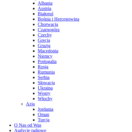
Albania
Austria
Białoruś
Bośnia i Hercegowina
Chorwacja
Czarnogóra
Czechy
Grecja
Gruzja
Macedonia
Niemcy
Portugalia
Rosja
Rumunia
Serbia
Słowacja
Ukraina
Węgry
Włochy
Azja
Jordania
Oman
Turcja
O Nas od Was
Audycje radiowe