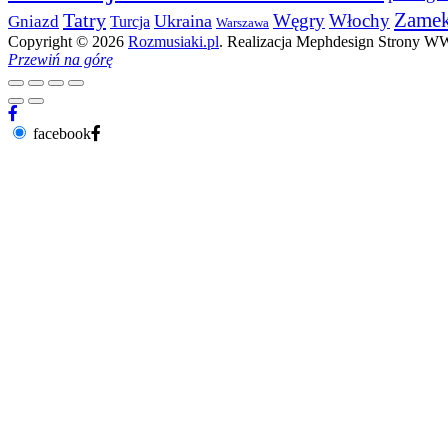
Zame
Tatry
Węgry
Włochy
Ukraina
Gniazd
Turcja
Warszawa
Copyright © 2026
Rozmusiaki.pl
. Realizacja Mephdesign Strony 
Przewiń na górę
facebook