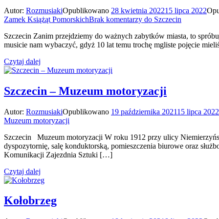
Autor:
Rozmusiaki
Opublikowano
28 kwietnia 2022
15 lipca 2022
Opu
Zamek Książąt Pomorskich
Brak komentarzy
do Szczecin
Szczecin Zanim przejdziemy do ważnych zabytków miasta, to spróbujmy
musicie nam wybaczyć, gdyż 10 lat temu trochę mgliste pojęcie mieli
Czytaj dalej
Szczecin – Muzeum motoryzacji
Autor:
Rozmusiaki
Opublikowano
19 października 2021
15 lipca 2022
Muzeum motoryzacji
Szczecin Muzeum motoryzacji W roku 1912 przy ulicy Niemierzyński
dyspozytornię, salę konduktorską, pomieszczenia biurowe oraz służb
Komunikacji Zajezdnia Sztuki […]
Czytaj dalej
Kołobrzeg