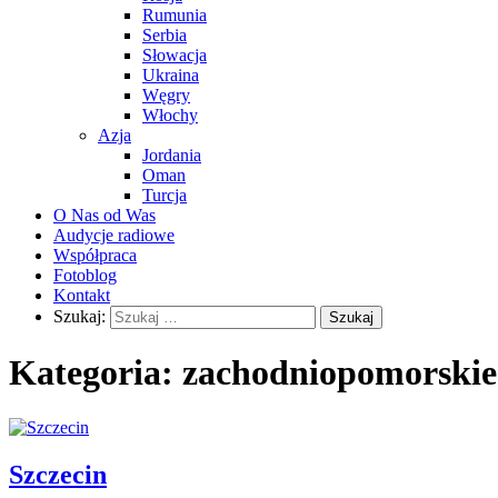
Rumunia
Serbia
Słowacja
Ukraina
Węgry
Włochy
Azja
Jordania
Oman
Turcja
O Nas od Was
Audycje radiowe
Współpraca
Fotoblog
Kontakt
Szukaj:
Kategoria:
zachodniopomorskie
Szczecin