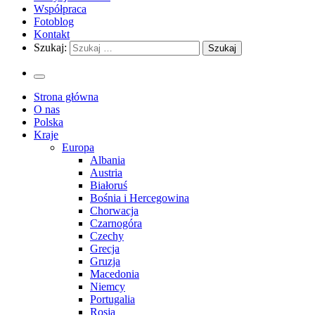
Współpraca
Fotoblog
Kontakt
Szukaj:
Strona główna
O nas
Polska
Kraje
Europa
Albania
Austria
Białoruś
Bośnia i Hercegowina
Chorwacja
Czarnogóra
Czechy
Grecja
Gruzja
Macedonia
Niemcy
Portugalia
Rosja