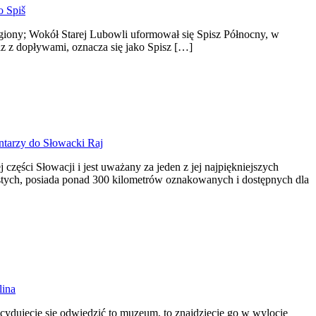
 Spiš
egiony; Wokół Starej Lubowli uformował się Spisz Północny, w
az z dopływami, oznacza się jako Spisz […]
ntarzy
do Słowacki Raj
ęści Słowacji i jest uważany za jeden z jej najpiękniejszych
astych, posiada ponad 300 kilometrów oznakowanych i dostępnych dla
lina
cydujecie się odwiedzić to muzeum, to znajdziecie go w wylocie