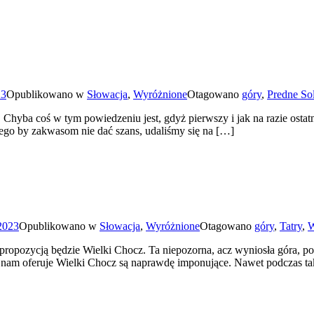
23
Opublikowano w
Słowacja
,
Wyróżnione
Otagowano
góry
,
Predne So
Chyba coś w tym powiedzeniu jest, gdyż pierwszy i jak na razie ostat
nego by zakwasom nie dać szans, udaliśmy się na […]
2023
Opublikowano w
Słowacja
,
Wyróżnione
Otagowano
góry
,
Tatry
,
W
ropozycją będzie Wielki Chocz. Ta niepozorna, acz wyniosła góra, poka
re nam oferuje Wielki Chocz są naprawdę imponujące. Nawet podczas t