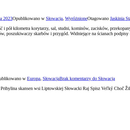
ka 2023
Opublikowano w
Słowacja
,
Wyróżnione
Otagowano
Jaskinia S
ć i pół kilometra korytarzy, sal, studni, kominów, zacisków, przekopan
w, poszukiwaczy skarbów i przygód. Widniejące na ścianach podpisy o
ublikowano w
Europa
,
Słowacja
Brak komentarzy
do Słowacja
Pribylina skansen wsi Liptowskiej Słowacki Raj Spisz Veľký Choč Žil