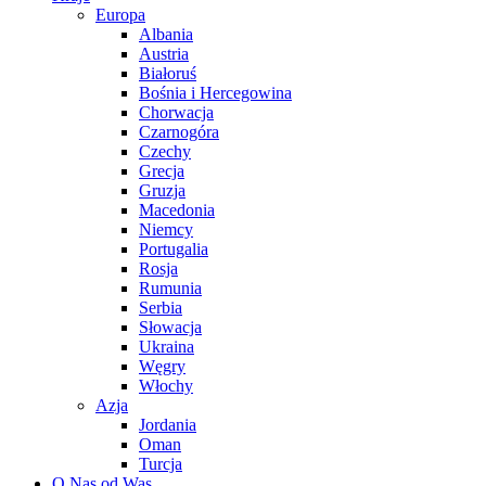
Europa
Albania
Austria
Białoruś
Bośnia i Hercegowina
Chorwacja
Czarnogóra
Czechy
Grecja
Gruzja
Macedonia
Niemcy
Portugalia
Rosja
Rumunia
Serbia
Słowacja
Ukraina
Węgry
Włochy
Azja
Jordania
Oman
Turcja
O Nas od Was