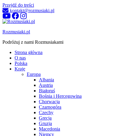
Przejdź do treści
kontakt@rozmusiaki.pl
Rozmusiaki.pl
Podróżuj z nami Rozmusiakami
Strona główna
O nas
Polska
Kraje
Europa
Albania
Austria
Białoruś
Bośnia i Hercegowina
Chorwacja
Czarnogóra
Czechy
Grecja
Gruzja
Macedonia
Niemcy