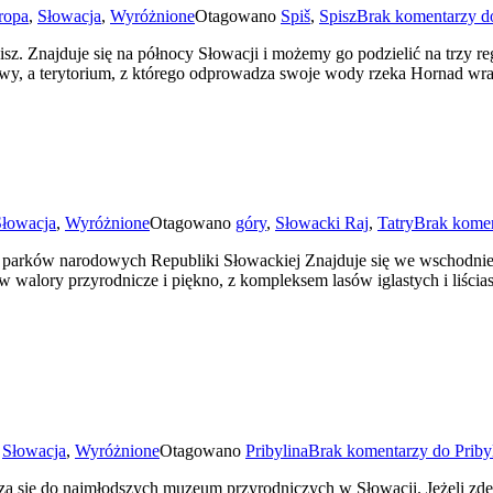
ropa
,
Słowacja
,
Wyróżnione
Otagowano
Spiš
,
Spisz
Brak komentarzy
do
sz. Znajduje się na północy Słowacji i możemy go podzielić na trzy r
kowy, a terytorium, z którego odprowadza swoje wody rzeka Hornad wr
Słowacja
,
Wyróżnione
Otagowano
góry
,
Słowacki Raj
,
Tatry
Brak kome
arków narodowych Republiki Słowackiej Znajduje się we wschodniej cz
 walory przyrodnicze i piękno, z kompleksem lasów iglastych i liści
w
Słowacja
,
Wyróżnione
Otagowano
Pribylina
Brak komentarzy
do Priby
za się do najmłodszych muzeum przyrodniczych w Słowacji. Jeżeli zde