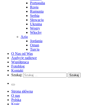
Portugalia
Rosja
Rumunia
Serbia
Słowacja
Ukraina
Węgry
Włochy
Azja
Jordania
Oman
Turcja
O Nas od Was
Audycje radiowe
Współpraca
Fotoblog
Kontakt
Szukaj:
Strona główna
O nas
Polska
Kraje