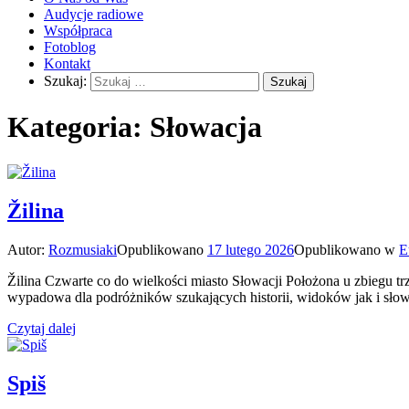
Audycje radiowe
Współpraca
Fotoblog
Kontakt
Szukaj:
Kategoria:
Słowacja
Žilina
Autor:
Rozmusiaki
Opublikowano
17 lutego 2026
Opublikowano w
E
Žilina Czwarte co do wielkości miasto Słowacji Położona u zbiegu t
wypadowa dla podróżników szukających historii, widoków jak i słowa
Czytaj dalej
Spiš