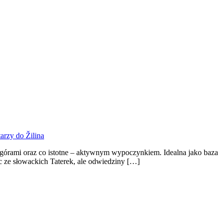
arzy
do Žilina
z górami oraz co istotne – aktywnym wypoczynkiem. Idealna jako baza
c ze słowackich Taterek, ale odwiedziny […]