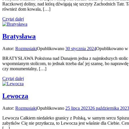
Raczkowej doliny, nad którą dźwigają się szczyty Zachodnich Tatr.
również dom kowala, […]
Czytaj dalej
Bratysława
Autor:
Rozmusiaki
Opublikowano
30 stycznia 2024
Opublikowano 
BRATYSŁAWA Położona nad Dunajem jedna z najmłodszych stolic świat
wspomnianym stolicom, to jednak trzeba dać jej szansę, bo naprawdę
czy monumentalny, […]
Czytaj dalej
Lewocza
Autor:
Rozmusiaki
Opublikowano
25 lipca 2023
26 października 202
Lewocza Całkiem niedaleko granicy z Polską, w samym sercu Spiszu, 
zabytków Cię nie przytłacza, to Lewocza jest właśnie dla Ciebie. C
[…]