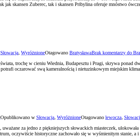
 Tak jak skansen Zuberec, tak i skansen Pribylina oferuje mnóstwo 
w
Słowacja
,
Wyróżnione
Otagowano
Bratysława
Brak komentarzy
do Bra
a, trochę w cieniu Wiednia, Budapesztu i Pragi, skrywa ponad dwa ty
 potrafi oczarować swą kameralnością i nietuzinkowym miejskim klimat
3
Opublikowano w
Słowacja
,
Wyróżnione
Otagowano
lewocza
,
Słowacj
uważane za jedno z piękniejszych słowackich miasteczek, ulokowała s
entrum, oczywiście historyczne zachowało się w wyśmienitym stanie, a