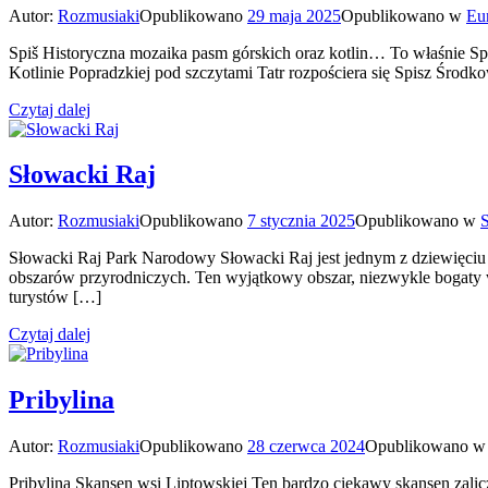
Autor:
Rozmusiaki
Opublikowano
29 maja 2025
Opublikowano w
Eu
Spiš Historyczna mozaika pasm górskich oraz kotlin… To właśnie Spi
Kotlinie Popradzkiej pod szczytami Tatr rozpościera się Spisz Środ
Czytaj dalej
Słowacki Raj
Autor:
Rozmusiaki
Opublikowano
7 stycznia 2025
Opublikowano w
Słowacki Raj Park Narodowy Słowacki Raj jest jednym z dziewięciu p
obszarów przyrodniczych. Ten wyjątkowy obszar, niezwykle bogaty w
turystów […]
Czytaj dalej
Pribylina
Autor:
Rozmusiaki
Opublikowano
28 czerwca 2024
Opublikowano 
Pribylina Skansen wsi Liptowskiej Ten bardzo ciekawy skansen zalic