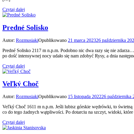
Czytaj dalej
Predné Solisko
Autor:
Rozmusiaki
Opublikowano
21 marca 2023
26 października 20
Predné Solisko 2117 m n.p.m. Podobno nic dwa razy się nie zdarza… 
po dość intensywnej nocy udało się nam zdobyć Rysy, a dnia następ
Czytaj dalej
Veľký Choč
Autor:
Rozmusiaki
Opublikowano
15 listopada 2022
26 października 
Veľký Choč 1611 m n.p.m. Jeśli lubisz górskie wędrówki, to świetną p
co do tego żadnych wątpliwości. Po dotarciu na szczyt, widoki, któ
Czytaj dalej