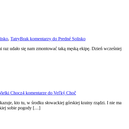
lisko
,
Tatry
Brak komentarzy
do Predné Solisko
ni raz udało się nam zmontować taką męską ekipę. Dzień wcześniej
ielki Chocz
4 komentarze
do Veľký Choč
zuje, kto tu, w środku słowackiej górskiej krainy rządzi. I nie ma
akiej sobie pogody […]