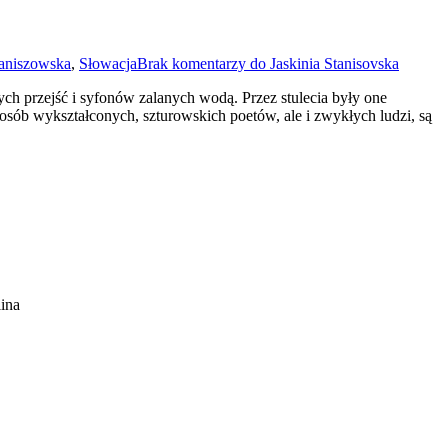
taniszowska
,
Słowacja
Brak komentarzy
do Jaskinia Stanisovska
ych przejść i syfonów zalanych wodą. Przez stulecia były one
sób wykształconych, szturowskich poetów, ale i zwykłych ludzi, są
ina