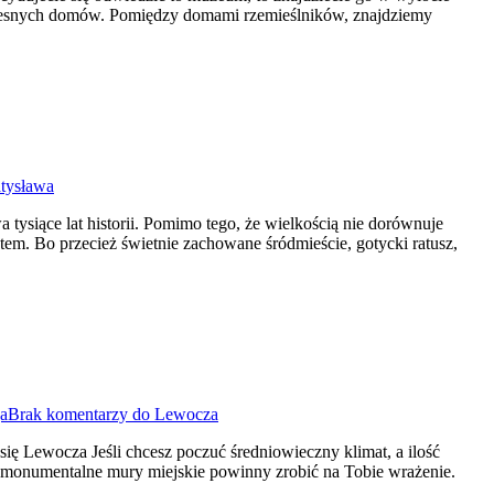
ówczesnych domów. Pomiędzy domami rzemieślników, znajdziemy
tysława
siące lat historii. Pomimo tego, że wielkością nie dorównuje
em. Bo przecież świetnie zachowane śródmieście, gotycki ratusz,
a
Brak komentarzy
do Lewocza
ię Lewocza Jeśli chcesz poczuć średniowieczny klimat, a ilość
 i monumentalne mury miejskie powinny zrobić na Tobie wrażenie.