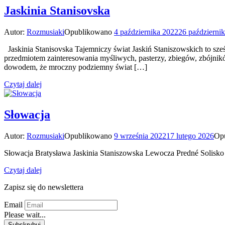
Jaskinia Stanisovska
Autor:
Rozmusiaki
Opublikowano
4 października 2022
26 październi
Jaskinia Stanisovska Tajemniczy świat Jaskiń Staniszowskich to sześ
przedmiotem zainteresowania myśliwych, pasterzy, zbiegów, zbójnikó
dowodem, że mroczny podziemny świat […]
Czytaj dalej
Słowacja
Autor:
Rozmusiaki
Opublikowano
9 września 2022
17 lutego 2026
Op
Słowacja Bratysława Jaskinia Staniszowska Lewocza Predné Solisko 
Czytaj dalej
Zapisz się do newslettera
Email
Please wait...